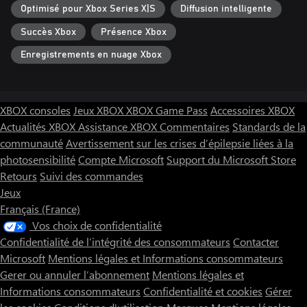
Optimisé pour Xbox Series X|S
Diffusion intelligente
Succès Xbox
Présence Xbox
Enregistrements en nuage Xbox
XBOX consoles
Jeux XBOX
XBOX Game Pass
Accessoires XBOX
Actualités XBOX
Assistance XBOX
Commentaires
Standards de la
communauté
Avertissement sur les crises d’épilepsie liées à la
photosensibilité
Compte Microsoft
Support du Microsoft Store
Retours
Suivi des commandes
Jeux
Français (France)
Vos choix de confidentialité
Confidentialité de l’intégrité des consommateurs
Contacter
Microsoft
Mentions légales et Informations consommateurs
Gerer ou annuler l’abonnement
Mentions légales et
Informations consommateurs
Confidentialité et cookies
Gérer