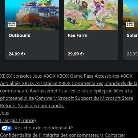
Outbound
Fae Farm
Sola
24,99 €+
29,99 €+
22,99
XBOX consoles
Jeux XBOX
XBOX Game Pass
Accessoires XBOX
Actualités XBOX
Assistance XBOX
Commentaires
Standards de la
communauté
Avertissement sur les crises d’épilepsie liées à la
photosensibilité
Compte Microsoft
Support du Microsoft Store
Retours
Suivi des commandes
Jeux
Français (France)
Vos choix de confidentialité
Confidentialité de l’intégrité des consommateurs
Contacter