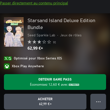
Passer directement au contenu principal
Starsand Island Deluxe Edition
Bundle
Seed Sparkle Lab
•
Jeux de rôles
91
62,99 €+
Optimisé pour Xbox Series X|S
Xbox Play Anywhere
OBTENIR GAME PASS
Économisez
12,60 €
avec
ACHETER
● ● ●
62,99 €+