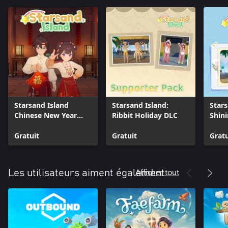
Starsand Island
Starsand Island:
Stars
Chinese New Year
Ribbit Holiday DLC
Shini
Furniture & Outfit
DLC
Gratuit
Gratuit
Gratu
Afficher tout
Les utilisateurs aiment également