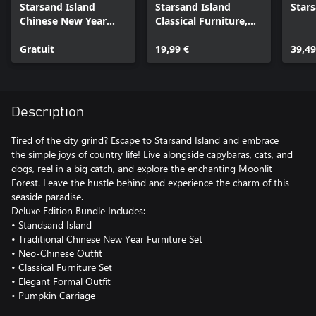
Starsand Island
Starsand Island
Stars
Chinese New Year
Classical Furniture,
Furniture & Outfit
Outfit & Vehicle DLC
DLC
Gratuit
19,99 €
39,49
Description
Tired of the city grind? Escape to Starsand Island and embrace
the simple joys of country life! Live alongside capybaras, cats, and
dogs, reel in a big catch, and explore the enchanting Moonlit
Forest. Leave the hustle behind and experience the charm of this
seaside paradise.
Deluxe Edition Bundle Includes:
• Standsand Island
• Traditional Chinese New Year Furniture Set
• Neo-Chinese Outfit
• Classical Furniture Set
• Elegant Formal Outfit
• Pumpkin Carriage