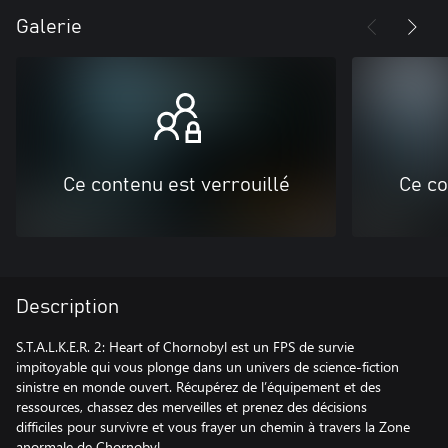
Galerie
Ce contenu est verrouillé
Ce co
Description
S.T.A.L.K.E.R. 2: Heart of Chornobyl est un FPS de survie
impitoyable qui vous plonge dans un univers de science-fiction
sinistre en monde ouvert. Récupérez de l’équipement et des
ressources, chassez des merveilles et prenez des décisions
difficiles pour survivre et vous frayer un chemin à travers la Zone
anormale de Chornobyl.