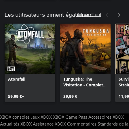
Afficher tout
Les utilisateurs aiment également
Atomfall
Tunguska: The
Survi
Visitation - Complete
Strai
Edition
59,99 €+
39,99 €
11,99
XBOX consoles
Jeux XBOX
XBOX Game Pass
Accessoires XBOX
Actualités XBOX
Assistance XBOX
Commentaires
Standards de la