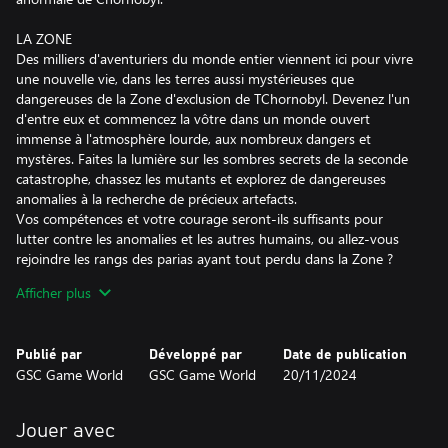
LA ZONE
Des milliers d'aventuriers du monde entier viennent ici pour vivre
une nouvelle vie, dans les terres aussi mystérieuses que
dangereuses de la Zone d'exclusion de TChornobyl. Devenez l'un
d'entre eux et commencez la vôtre dans un monde ouvert
immense à l'atmosphère lourde, aux nombreux dangers et
mystères. Faites la lumière sur les sombres secrets de la seconde
catastrophe, chassez les mutants et explorez de dangereuses
anomalies à la recherche de précieux artefacts.
Vos compétences et votre courage seront-ils suffisants pour
lutter contre les anomalies et les autres humains, ou allez-vous
rejoindre les rangs des parias ayant tout perdu dans la Zone ?
Afficher plus
L'HISTOIRE
La Zone garde des centaines de secrets et des milliers d'histoires,
et elle ne les dévoile qu'aux plus courageux et aux plus adroits. En
Publié par
Développé par
Date de publication
tant que stalker solitaire, explorez un monde post-apocalyptique
GSC Game World
GSC Game World
20/11/2024
unique, où vous décidez qui doit recevoir une balle et qui mérite
votre aide. Sachez que tous vos choix et actions auront leurs
propres conséquences, parfois loin d'être évidentes.
Jouer avec
Vous pouvez devenir un sauveur et un ami fidèle, dont on chante