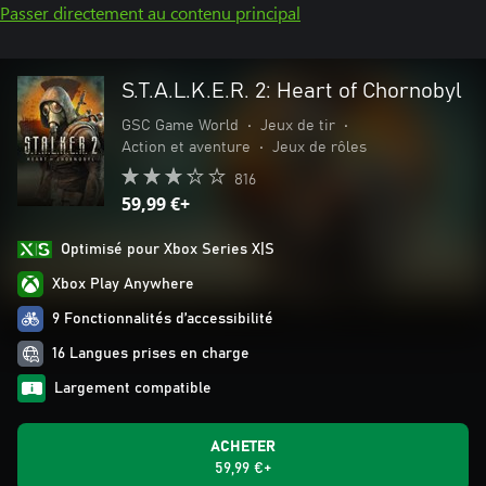
Passer directement au contenu principal
S.T.A.L.K.E.R. 2: Heart of Chornobyl
GSC Game World
•
Jeux de tir
•
Action et aventure
•
Jeux de rôles
816
59,99 €+
Optimisé pour Xbox Series X|S
Xbox Play Anywhere
9 Fonctionnalités d’accessibilité
16 Langues prises en charge
Largement compatible
ACHETER
59,99 €+