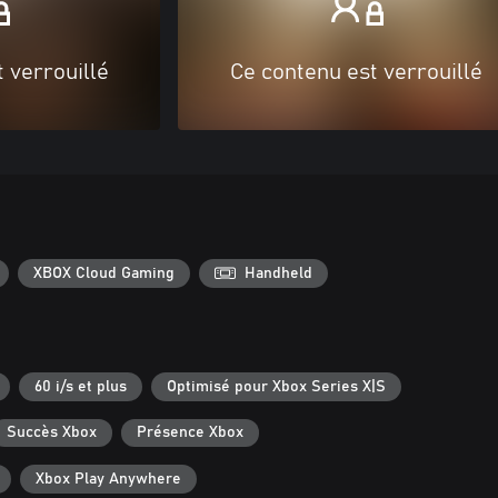
 verrouillé
Ce contenu est verrouillé
XBOX Cloud Gaming
Handheld
60 i/s et plus
Optimisé pour Xbox Series X|S
Succès Xbox
Présence Xbox
Xbox Play Anywhere