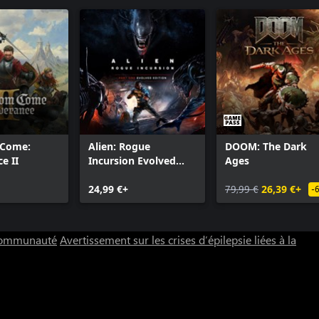
 Come:
Alien: Rogue
DOOM: The Dark
e II
Incursion Evolved
Ages
Edition
24,99 €+
79,99 €
26,39 €+
-
 communauté
Avertissement sur les crises d’épilepsie liées à la