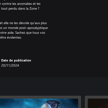
 contre les anomalies et les
t tout perdu dans la Zone ?
et elle ne les dévoile qu'aux plus
lorez un monde post-apocalyptique
votre aide. Sachez que tous vos
'être évidentes.
 les légendes autour du feu de
es, mais rentables pour le compte
voulez, y compris vous-même.
Date de publication
20/11/2024
ns diverses et mutants... Le monde de
ins tenteront de s'emparer de
 Analyser leur comportement et
 moyen de gagner ou de survivre
pal ennemi est la Zone elle-même.
moment les plus inattendus.