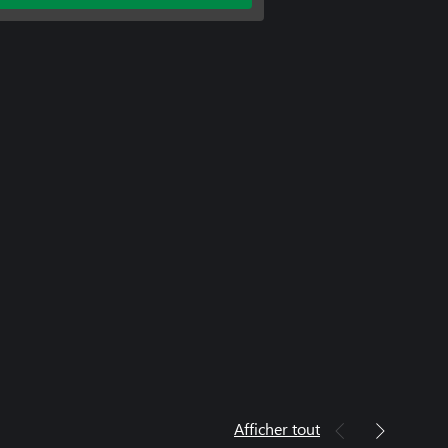
 Edition
.R. 2: Heart of Chornobyl — Deluxe
 Edition
Afficher tout