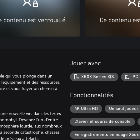
e contenu est verrouillé
Ce contenu est
Jouer avec
able qui vous plonge dans un
XBOX Series X|S
PC
 l’équipement et des ressources,
ivre et vous frayer un chemin à
Fonctionnalités
4K Ultra HD
Un seul joueur
une nouvelle vie, dans les terres
hornobyl. Devenez l'un d'entre
Clavier et souris de console
tmosphère lourde, aux nombreux
 la seconde catastrophe, chassez
Enregistrements en nuage Xbox
e précieux artefacts.