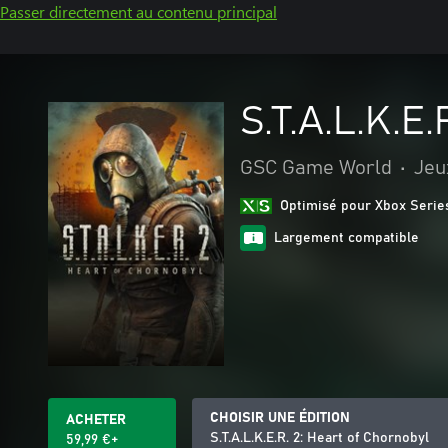
Passer directement au contenu principal
S.T.A.L.K.E.
GSC Game World
•
Jeu
Optimisé pour Xbox Serie
Largement compatible
CHOISIR UNE ÉDITION
ACHETER
S.T.A.L.K.E.R. 2: Heart of Chornobyl
59,99 €+