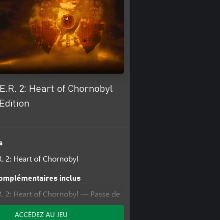
.E.R. 2: Heart of Chornobyl
Edition
s
.R. 2: Heart of Chornobyl
omplémentaires inclus
.R. 2: Heart of Chornobyl — Passe de
ox Edition
ACCÉDEZ AU JEU
.R. 2: Heart of Chornobyl — Ultimate