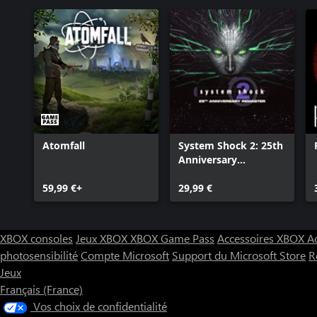
Atomfall
System Shock 2: 25th
Anniversary
Remaster
59,99 €+
29,99 €
XBOX consoles
Jeux XBOX
XBOX Game Pass
Accessoires XBOX
A
photosensibilité
Compte Microsoft
Support du Microsoft Store
R
Jeux
Français (France)
Vos choix de confidentialité