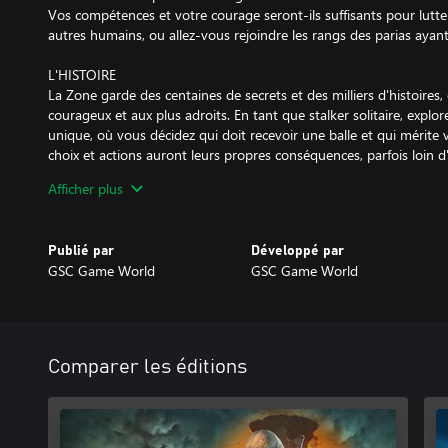
Vos compétences et votre courage seront-ils suffisants pour lutter
autres humains, ou allez-vous rejoindre les rangs des parias ayan
L'HISTOIRE
La Zone garde des centaines de secrets et des milliers d'histoires, 
courageux et aux plus adroits. En tant que stalker solitaire, exp
unique, où vous décidez qui doit recevoir une balle et qui mérite 
choix et actions auront leurs propres conséquences, parfois loin d
Vous pouvez devenir un sauveur et un ami fidèle, dont on chante
Afficher plus
camp des stalkers. Ou vous pouvez effectuer des missions difficil
de ceux qui contrôlent la Zone - vous êtes libre d'être qui vous 
Publié par
Développé par
LES DANGERS
GSC Game World
GSC Game World
Bandits, mercenaires, forces officielles, stalkers solitaires, factio
S.T.A.L.K.E.R. 2 : Heart of Chornobyl abonde en prédateurs. Certa
votre butin, d'autres voudront simplement goûter à votre chair.
choisir des tactiques spécifiques pour chaque espèce est le seul
lors d'un combat.
Comparer les éditions
Il n'y a aucun endroit où vous serez en sécurité, car votre princi
Elle mettra au défi toutes vos compétences et votre courage au 
L'ACTION