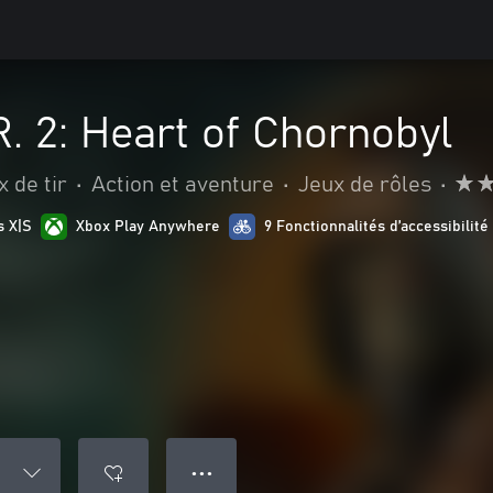
R. 2: Heart of Chornobyl
x de tir
•
Action et aventure
•
Jeux de rôles
•
s X|S
Xbox Play Anywhere
9 Fonctionnalités d’accessibilité
● ● ●