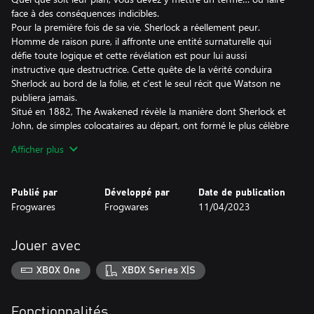
face à des conséquences indicibles.
Pour la première fois de sa vie, Sherlock a réellement peur.
Homme de raison pure, il affronte une entité surnaturelle qui
défie toute logique et cette révélation est pour lui aussi
instructive que destructrice. Cette quête de la vérité conduira
Sherlock au bord de la folie, et c’est le seul récit que Watson ne
publiera jamais.
Situé en 1882, The Awakened révèle la manière dont Sherlock et
John, de simples colocataires au départ, ont formé le plus célèbre
duo d’investigation dans le monde.
Afficher plus
Piliers principaux
Enquêtez sur le mythe de Cthulhu tel qu’imaginé par H.P.
Publié par
Développé par
Date de publication
Lovecraft et affrontez des horreurs qui dépassent l’entendement
Frogwares
Frogwares
11/04/2023
humain
Luttez contre la folie qui vous guette alors que vous cherchez les
réponses à des questions tout simplement inexplicables
Jouer avec
Trouvez des indices qui vous mèneront dans des lieux très variés :
la fameuse Baker Street à Londres, un institut psychiatrique
XBOX One
XBOX Series X|S
lugubre en Suisse, les dangereux marécages de la Louisiane et
bien d’autres encore
Une refonte du titre de 2008 : reconstruit de fond en comble
Fonctionnalités