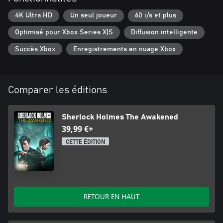
grâce à l’Unreal Engine, The Awakened propose des graphismes
et animations actuels, une trame narrative élargie, de
4K Ultra HD
Un seul joueur
60 i/s et plus
nombreuses quêtes secondaires ainsi que de nouvelles
Optimisé pour Xbox Series X|S
Diffusion intelligente
fonctionnalités de jeu, dont celle de la folie.
Succès Xbox
Enregistrements en nuage Xbox
Comparer les éditions
Sherlock Holmes The Awakened
39,99 €+
CETTE ÉDITION
RETOUR EN HAUT