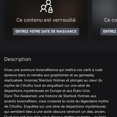
Ce contenu est verrouillé
Ce co
ENTREZ VOTRE DATE DE NAISSANCE
ENTREZ
Description
Vivez une aventure lovecraftienne qui mettra vos nerfs à rude
épreuve dans ce remake aux graphismes et au gameplay
réactualisés. Incarnez Sherlock Holmes et plongez au cœur du
mythe de Cthulhu tout en enquêtant sur une série de
disparitions mystérieuses en Europe et aux États-Unis.
Dans The Awakened, une histoire de Sherlock Holmes aux
accents lovecraftiens, vous croiserez la route du légendaire mythe
de Cthulhu. Enquêtez sur une série de disparitions mystérieuses
qui semblent liées à une secte obscure vénérant un dieu ancien.
Quel que soit leur plan, vous devez y mettre un terme… ou faire