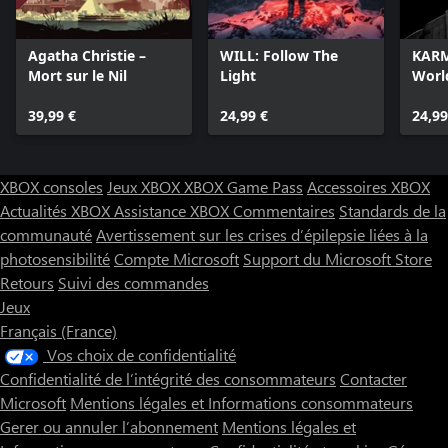
Agatha Christie –
WILL: Follow The
KARM
Mort sur le Nil
Light
Worl
39,99 €
24,99 €
24,99
XBOX consoles
Jeux XBOX
XBOX Game Pass
Accessoires XBOX
Actualités XBOX
Assistance XBOX
Commentaires
Standards de la
communauté
Avertissement sur les crises d’épilepsie liées à la
photosensibilité
Compte Microsoft
Support du Microsoft Store
Retours
Suivi des commandes
Jeux
Français (France)
Vos choix de confidentialité
Confidentialité de l’intégrité des consommateurs
Contacter
Microsoft
Mentions légales et Informations consommateurs
Gerer ou annuler l’abonnement
Mentions légales et