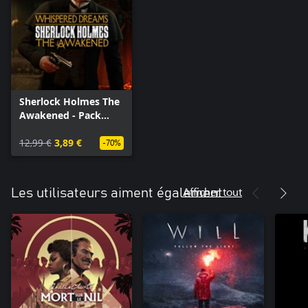
Sherlock Holmes The
Awakened - Pack
quête annexe «
Songes et murmures
12,99 €
3,89 €
-70%
»
Afficher tout
Les utilisateurs aiment également