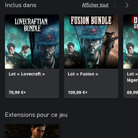
Afficher tout
Inclus dans
Lot « Lovecraft »
Lot « Fusion »
Lot «
lége
79,99 €+
109,99 €+
69,99
Extensions pour ce jeu