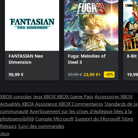
FANTASIAN Neo
Fuga: Melodies of
8-Bit
Dimension
Steel 3
59,99 €
39,99 €
23,99 €+
19,99
-40%
XBOX consoles
Jeux XBOX
XBOX Game Pass
Accessoires XBOX
Actualités XBOX
Assistance XBOX
Commentaires
Standards de la
communauté
Avertissement sur les crises d’épilepsie liées à la
photosensibilité
Compte Microsoft
Support du Microsoft Store
Retours
Suivi des commandes
Jeux