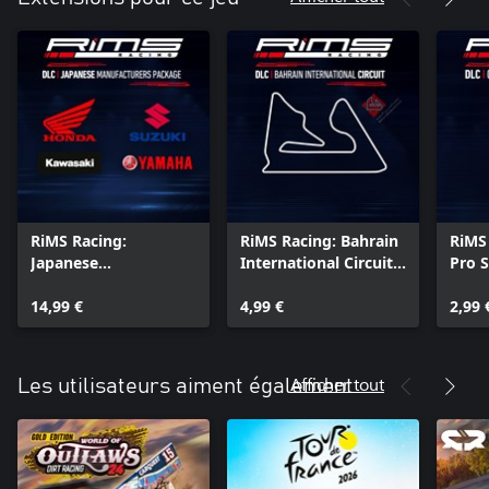
RiMS Racing:
RiMS Racing: Bahrain
RiMS
Japanese
International Circuit
Pro 
Manufacturers
Xbox Series X|S
Serie
Package Xbox Series
14,99 €
4,99 €
2,99 
X|S
Afficher tout
Les utilisateurs aiment également