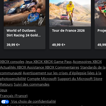
World of Outlaws:
Tour de France 2026
Proj
Dirt Racing 24 Gold
Edition
39,99 €+
49,99 €+
49,99
XBOX consoles
Jeux XBOX
XBOX Game Pass
Accessoires XBOX
Actualités XBOX
Assistance XBOX
Commentaires
Standards de la
communauté
Avertissement sur les crises d’épilepsie liées à la
photosensibilité
Compte Microsoft
Support du Microsoft Store
Retours
Suivi des commandes
Jeux
Français (France)
Vos choix de confidentialité