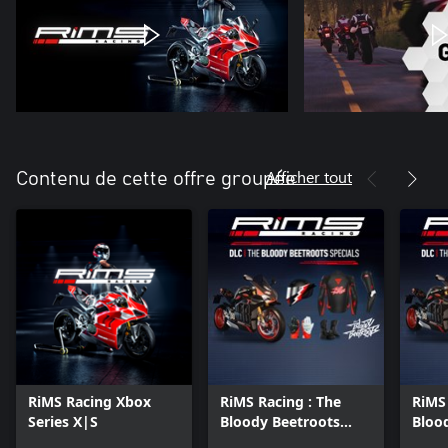
Afficher tout
Contenu de cette offre groupée
RiMS Racing Xbox
RiMS Racing : The
RiMS
Series X|S
Bloody Beetroots
Bloo
Specials Xbox One
Speci