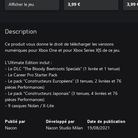
Afficher le jeu
3,99 €
X|S
3,99 
Description
Ce produit vous donne le droit de télécharger les versions
numériques pour Xbox One et pour Xbox Series X|S de ce jeu.
L’Ultimate Edition inclut :
- Le DLC “The Bloody Beetroots Specials” (1 livrée et 1 tenue)
- Le Career Pro Starter Pack
- Le pack “Constructeurs Européens” (3 tenues, 2 livrées et 76
pièces Performances)
- Le pack “Constructeurs Japonais” (3 tenues, 4 livrées et 76
pièces Performances)
- 9 casques Nolan / X-Lite
Publié par
Développé par
Date de publication
Nacon
Nacon Studio Milan
19/08/2021