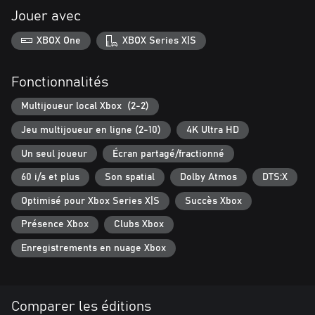
Jouer avec
XBOX One
XBOX Series X|S
Fonctionnalités
Multijoueur local Xbox (2-2)
Jeu multijoueur en ligne (2-10)
4K Ultra HD
Un seul joueur
Écran partagé/fractionné
60 i/s et plus
Son spatial
Dolby Atmos
DTS:X
Optimisé pour Xbox Series X|S
Succès Xbox
Présence Xbox
Clubs Xbox
Enregistrements en nuage Xbox
Comparer les éditions