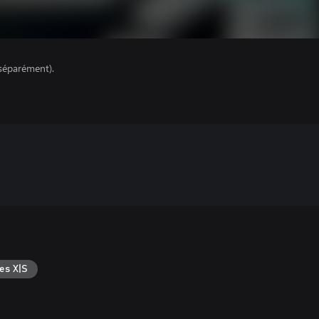
séparément).
es X|S