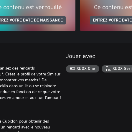
e contenu est verrouillé
Ce contenu est
TREZ VOTRE DATE DE NAISSANCE
ENTREZ VOTRE DATE
Jouer avec
ganisez des rencards
XBOX One
XBOX Seri
 Créez le profil de votre Sim sur
encontrer vos matchs ! De
âlin dans un lit ou se rejoindre
endue en fonction de ce que votre
ences en amour et aux tue-l'amour !
de Cupidon pour obtenir des
ez un rencard avec le nouveau