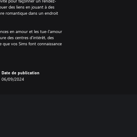
tivité pour façonner un rendez-
uer des liens en jouant à des
rture romantique dans un endroit
rences en amour et les tue-l'amour
ure des centres d'intérêt, des
re que vos Sims font connaissance
 leur satisfaction amoureuse.
leurs partenaires peuvent avoir
agissent ensemble influence
de, tendue ou imprévisible.
Date de publication
06/09/2024
tence qui débloque des
omantiques, l'amour est un mode de
ants ou consultantes en amour et
s échelons leur permettra d'obtenir
e trouver d'adorables meubles
magnifique faite pour s'aimer !
ne multitude d'endroits où se
e caractéristique de terrain