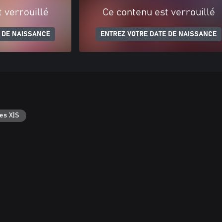
 verrouillé
Ce contenu est verrouillé
 DE NAISSANCE
ENTREZ VOTRE DATE DE NAISSANCE
es X|S