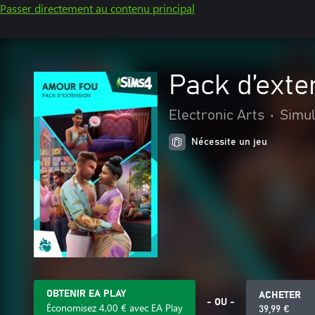
Passer directement au contenu principal
Pack d’ext
Electronic Arts
•
Simul
Nécessite un jeu
OBTENIR EA PLAY
ACHETER
- OU -
Économisez 4,00 € avec EA Play
39,99 €