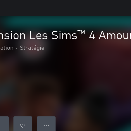
ension Les Sims™ 4 Amour
ation
•
Stratégie
● ● ●