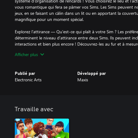
système d'organisation de rencards ! Vous choisirez le lieu et l'ac
vous romantique qui fera se pâmer vos Sims. Les Sims peuvent no
jeux, en se faisant un câlin dans un lit ou en apportant la couve
magnifique pour un moment spécial.
Explorez l'attirance — Qu'est-ce qui plaît à votre Sim ? Les préfé
déterminent le niveau d'attirance entre deux Sims. Ils peuvent incl
interactions et bien plus encore ! Découvrez-les au fur et à mesu
avec leurs partenaires, développent des relations et entretiennent
Afficher plus
Comme les Sims aiment et détestent des interactions différentes, 
différents niveaux de satisfaction. La manière dont les Sims inter
également la dynamique de leur relation qui peut être saine, torri
Publié par
Développé par
Electronic Arts
Maxis
Aimez l’amour — L'amour n'est pas qu'un mot ; c'est une compé
interactions de séduction. Pour les Sims ayant des aspirations r
vie. Les incorrigibles romantiques peuvent même devenir consult
ainsi transformer leur passion pour l'amour en carrière. Gravir le
de nouveaux moyens de promouvoir l'amour et peut-être même d
Travaille avec
en forme de cœur dans leurs inventaires.
Des rencards dans une ville inoubliable — Craquez pour une ville 
Ciudad Enamorada inclut 3 quartiers débordant de charme avec u
rencontrer, flirter et même faire crac-crac. Il y a même une nouvell