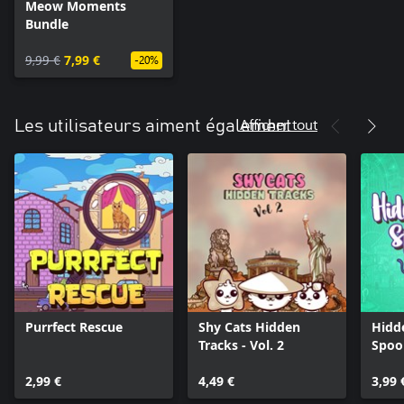
Meow Moments
Bundle
9,99 €
7,99 €
-20%
Afficher tout
Les utilisateurs aiment également
Purrfect Rescue
Shy Cats Hidden
Hidd
Tracks - Vol. 2
Spoo
2,99 €
4,49 €
3,99 