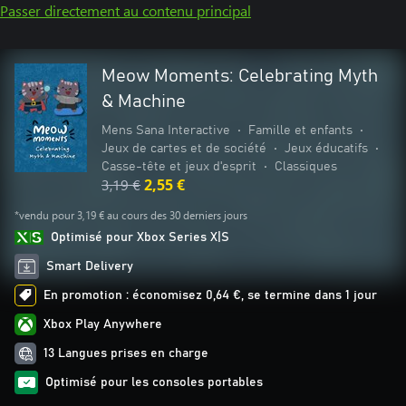
Passer directement au contenu principal
Meow Moments: Celebrating Myth
& Machine
Mens Sana Interactive
•
Famille et enfants
•
Jeux de cartes et de société
•
Jeux éducatifs
•
Casse-tête et jeux d'esprit
•
Classiques
3,19 €
2,55 €
*vendu pour 3,19 € au cours des 30 derniers jours
Optimisé pour Xbox Series X|S
Smart Delivery
En promotion : économisez 0,64 €, se termine dans 1 jour
Xbox Play Anywhere
13 Langues prises en charge
Optimisé pour les consoles portables