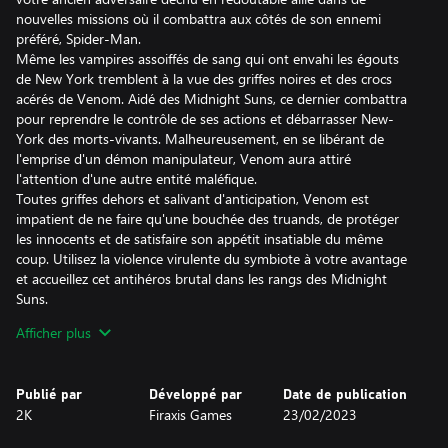
nouvelles missions où il combattra aux côtés de son ennemi
préféré, Spider-Man.
Même les vampires assoiffés de sang qui ont envahi les égouts
de New York tremblent à la vue des griffes noires et des crocs
acérés de Venom. Aidé des Midnight Suns, ce dernier combattra
pour reprendre le contrôle de ses actions et débarrasser New-
York des morts-vivants. Malheureusement, en se libérant de
l'emprise d'un démon manipulateur, Venom aura attiré
l'attention d'une autre entité maléfique.
Toutes griffes dehors et salivant d'anticipation, Venom est
impatient de ne faire qu'une bouchée des truands, de protéger
les innocents et de satisfaire son appétit insatiable du même
coup. Utilisez la violence virulente du symbiote à votre avantage
et accueillez cet antihéros brutal dans les rangs des Midnight
Suns.
L'accès à ce contenu inclus dans le Season Pass nécessite le jeu
Afficher plus
Marvel's Midnight Suns.
Publié par
Développé par
Date de publication
2K
Firaxis Games
23/02/2023