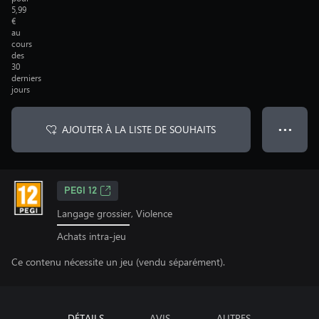
5,99
€
au
cours
des
30
derniers
jours
AJOUTER À LA LISTE DE SOUHAITS
● ● ●
PEGI 12
Langage grossier, Violence
Achats intra-jeu
Ce contenu nécessite un jeu (vendu séparément).
DÉTAILS
AVIS
AUTRES