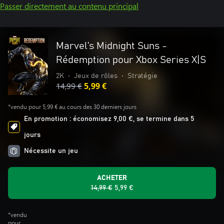
Passer directement au contenu principal
Marvel’s Midnight Suns -
Rédemption pour Xbox Series X|S
2K
•
Jeux de rôles
•
Stratégie
14,99 €
5,99 €
*vendu pour 5,99 € au cours des 30 derniers jours
En promotion : économisez 9,00 €, se termine dans 5
jours
Nécessite un jeu
ACHETER
14,99 €
5,99 €
*vendu
pour