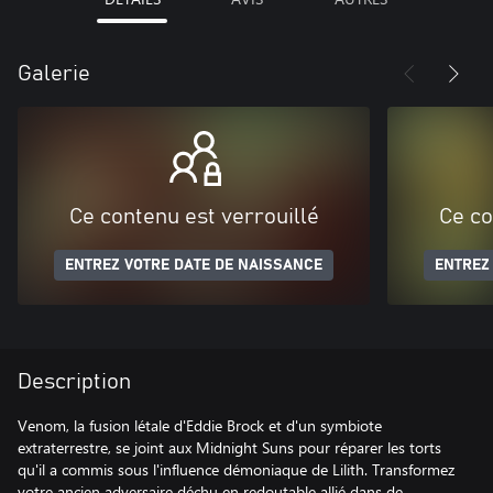
Galerie
Ce contenu est verrouillé
Ce co
ENTREZ VOTRE DATE DE NAISSANCE
ENTREZ
Description
Venom, la fusion létale d'Eddie Brock et d'un symbiote
extraterrestre, se joint aux Midnight Suns pour réparer les torts
qu'il a commis sous l'influence démoniaque de Lilith. Transformez
votre ancien adversaire déchu en redoutable allié dans de