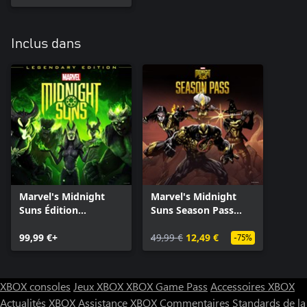
Inclus dans
Marvel's Midnight
Marvel's Midnight
Suns Édition
Suns Season Pass
Légendaire sur Xbox
pour Xbox Series X|S
Series X|S
99,99 €+
49,99 €
12,49 €
-75%
XBOX consoles
Jeux XBOX
XBOX Game Pass
Accessoires XBOX
Actualités XBOX
Assistance XBOX
Commentaires
Standards de la