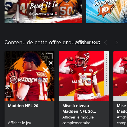
Afficher tout
Contenu de cette offre groupée
Madden NFL 20
Mise à niveau
Mise
Madden NFL 20
Madd
Superstar
Afficher le module
Supe
Affic
Afficher le jeu
complémentaire
compl