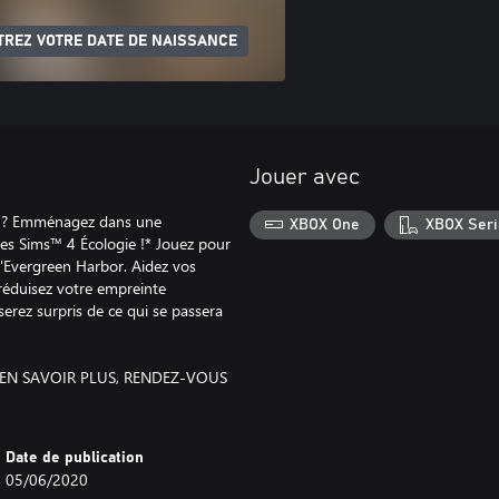
TREZ VOTRE DATE DE NAISSANCE
Jouer avec
de ? Emménagez dans une
XBOX One
XBOX Seri
Les Sims™ 4 Écologie !* Jouez pour
d'Evergreen Harbor. Aidez vos
réduisez votre empreinte
erez surpris de ce qui se passera
 EN SAVOIR PLUS, RENDEZ-VOUS
Date de publication
05/06/2020