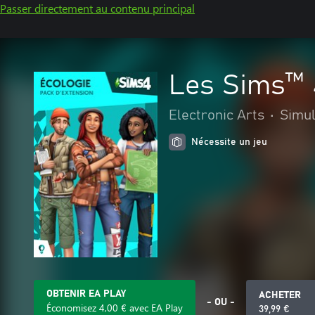
Passer directement au contenu principal
Les Sims™ 
Electronic Arts
•
Simul
Nécessite un jeu
OBTENIR EA PLAY
ACHETER
- OU -
Économisez 4,00 € avec EA Play
39,99 €