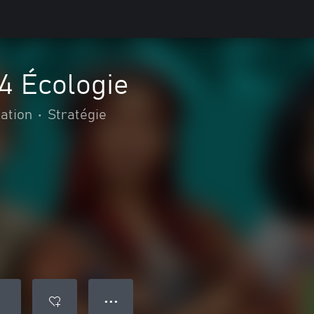
4 Écologie
ation
•
Stratégie
● ● ●