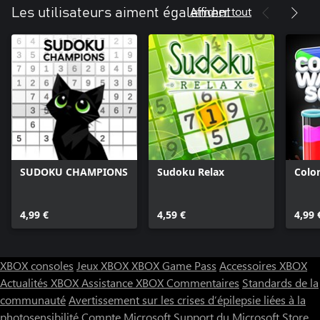
Afficher tout
Les utilisateurs aiment également
SUDOKU CHAMPIONS
Sudoku Relax
Colo
4,99 €
4,59 €
4,99 
XBOX consoles
Jeux XBOX
XBOX Game Pass
Accessoires XBOX
Actualités XBOX
Assistance XBOX
Commentaires
Standards de la
communauté
Avertissement sur les crises d’épilepsie liées à la
photosensibilité
Compte Microsoft
Support du Microsoft Store