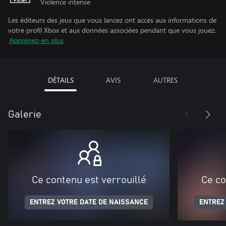
Violence intense
Les éditeurs des jeux que vous lancez ont accès aux informations de
votre profil Xbox et aux données associées pendant que vous jouez.
Apprenez-en plus
DÉTAILS
AVIS
AUTRES
Galerie
Ce contenu est verrouillé
Ce co
ENTREZ VOTRE DATE DE NAISSANCE
ENTREZ