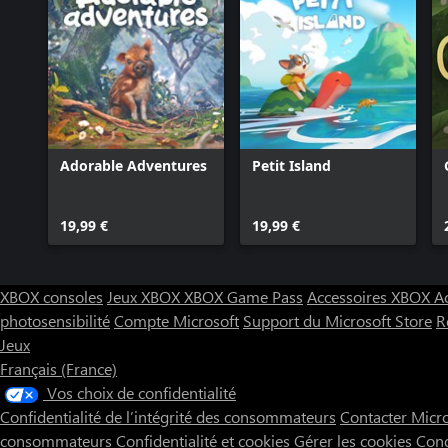
Adorable Adventures
Petit Island
19,99 €
19,99 €
XBOX consoles
Jeux XBOX
XBOX Game Pass
Accessoires XBOX
A
photosensibilité
Compte Microsoft
Support du Microsoft Store
R
Jeux
Français (France)
Vos choix de confidentialité
Confidentialité de l’intégrité des consommateurs
Contacter Micr
consommateurs
Confidentialité et cookies
Gérer les cookies
Cond