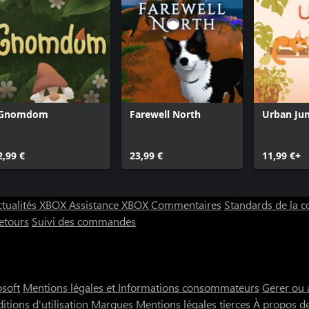
Gnomdom
Farewell North
Urban Ju
2,99 €
23,99 €
11,99 €+
ctualités XBOX
Assistance XBOX
Commentaires
Standards de la
etours
Suivi des commandes
osoft
Mentions légales et Informations consommateurs
Gerer ou 
itions d'utilisation
Marques
Mentions légales tierces
À propos d