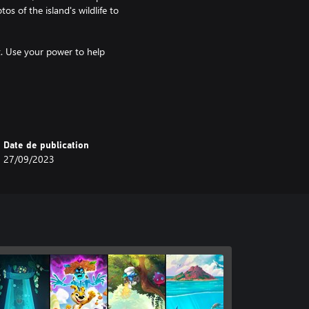
os of the island's wildlife to
t. Use your power to help
with a touch of fantasy, set on
Date de publication
27/09/2023