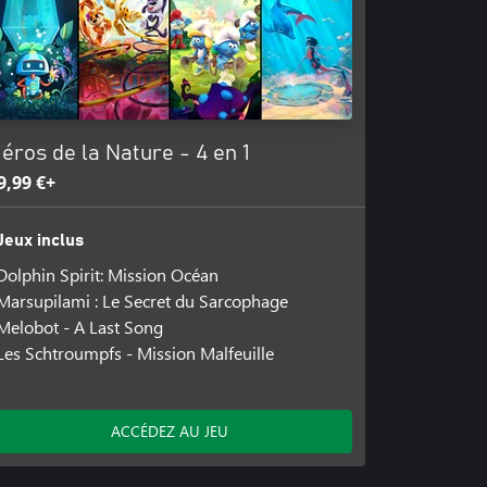
éros de la Nature - 4 en 1
9,99 €+
Jeux inclus
Dolphin Spirit: Mission Océan
Marsupilami : Le Secret du Sarcophage
Melobot - A Last Song
Les Schtroumpfs - Mission Malfeuille
ACCÉDEZ AU JEU