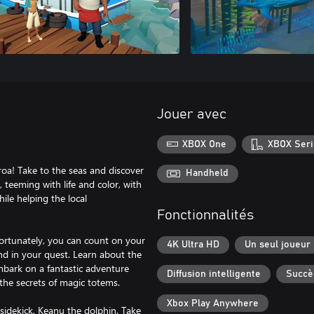
Jouer avec
XBOX One
XBOX Seri
oa! Take to the seas and discover
Handheld
 teeming with life and color, with
ile helping the local
Fonctionnalités
Fortunately, you can count on your
4K Ultra HD
Un seul joueur
nd in your quest. Learn about the
Embark on a fantastic adventure
Diffusion intelligente
Succè
the secrets of magic totems.
Xbox Play Anywhere
sidekick, Keanu the dolphin. Take