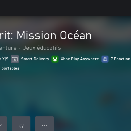
rit: Mission Océan
venture
•
Jeux éducatifs
s X|S
Smart Delivery
Xbox Play Anywhere
7 Fonctionn
 portables
● ● ●