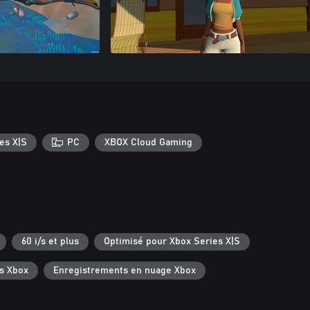
es X|S
PC
XBOX Cloud Gaming
60 i/s et plus
Optimisé pour Xbox Series X|S
s Xbox
Enregistrements en nuage Xbox