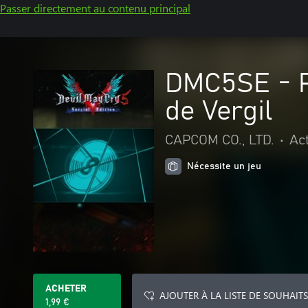
Passer directement au contenu principal
DMC5SE - P
de Vergil
CAPCOM CO., LTD.
•
Ac
Nécessite un jeu
ACHETER
AJOUTER À LA LISTE DE SOUHAITS
1,99 €