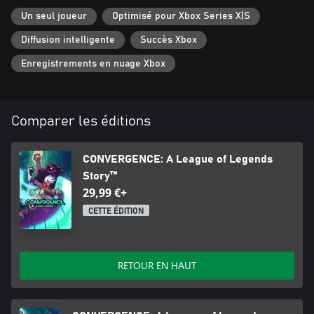
ennemis...
Un seul joueur
Optimisé pour Xbox Series X|S
Saisissez chaque occasion qui se présente à vous dans
Diffusion intelligente
Succès Xbox
Enregistrements en nuage Xbox
Comparer les éditions
CONVERGENCE: A League of Legends
Story™
29,99 €+
CETTE ÉDITION
RETOUR EN HAUT