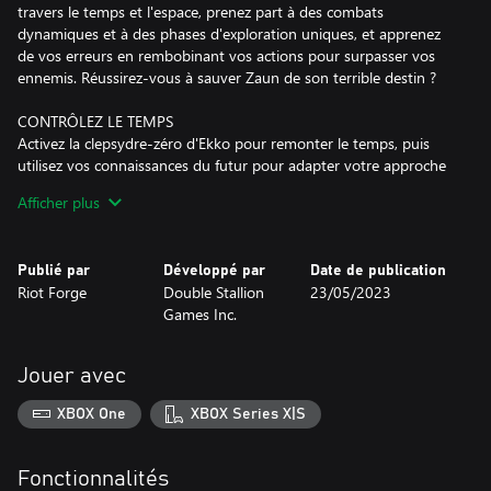
travers le temps et l'espace, prenez part à des combats
dynamiques et à des phases d'exploration uniques, et apprenez
de vos erreurs en rembobinant vos actions pour surpasser vos
ennemis. Réussirez-vous à sauver Zaun de son terrible destin ?
CONTRÔLEZ LE TEMPS
Activez la clepsydre-zéro d'Ekko pour remonter le temps, puis
utilisez vos connaissances du futur pour adapter votre approche
à chaque embûche et devancer vos ennemis. Combattez de
Afficher plus
manière fluide et dynamique en gérant votre timing et vos
déplacements à la perfection.
Publié par
Développé par
Date de publication
DÉCOUVREZ ZAUN
Riot Forge
Double Stallion
23/05/2023
Courez, sautez et glissez à travers les rues de Zaun.Rencontrez
Games Inc.
des champions, défiez vos ennemis et découvrez les recoins
cachés de la basse-ville.
Jouer avec
AFFRONTEZ DES CHAMPIONS
Découvrez les champions de League of Legends comme vous ne
XBOX One
XBOX Series X|S
les avez jamais vus auparavant. Déverrouillez de nouvelles
compétences et affrontez des rivaux dans une série de combats
explosifs où vous apprendrez qui sont vos alliés, et qui sont vos
Fonctionnalités