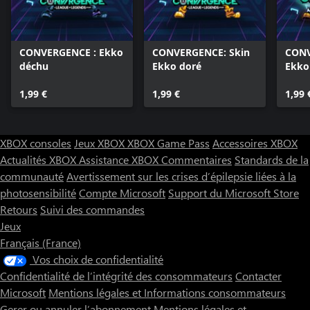
CONVERGENCE : Ekko
CONVERGENCE: Skin
CONV
déchu
Ekko doré
Ekko
étoil
1,99 €
1,99 €
1,99 
XBOX consoles
Jeux XBOX
XBOX Game Pass
Accessoires XBOX
Actualités XBOX
Assistance XBOX
Commentaires
Standards de la
communauté
Avertissement sur les crises d’épilepsie liées à la
photosensibilité
Compte Microsoft
Support du Microsoft Store
Retours
Suivi des commandes
Jeux
Français (France)
Vos choix de confidentialité
Confidentialité de l’intégrité des consommateurs
Contacter
Microsoft
Mentions légales et Informations consommateurs
Gerer ou annuler l’abonnement
Mentions légales et