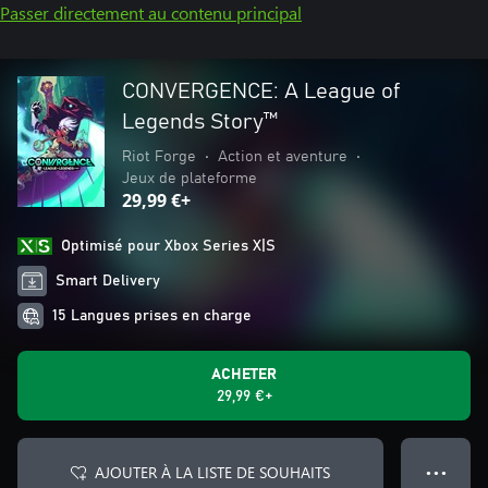
Passer directement au contenu principal
CONVERGENCE: A League of
Legends Story™
Riot Forge
•
Action et aventure
•
Jeux de plateforme
29,99 €+
Optimisé pour Xbox Series X|S
Smart Delivery
15 Langues prises en charge
ACHETER
29,99 €+
AJOUTER À LA LISTE DE SOUHAITS
● ● ●