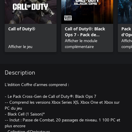
Call of Duty®
Call of Duty®: Black
Pack 
Ops 7 - Pack de
d'Opé
Contenu 1
Afficher le module
Duty
Affic
Afficher le jeu
complémentaire
compl
Description
L'édition Coffre d'armes comprend :
- Le Pack Cross-Gen de Call of Duty®: Black Ops 7
-- Comprend les versions Xbox Series X|S, Xbox One et Xbox sur
PC du jeu
- Black Cell (1 Saison)*
-- Inclut : Passe de Combat, 20 passages de niveau, 1 100 PC et
plus encore
- Collection d'Opérateurs