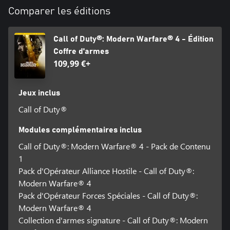
Activision pour jouer à Black Ops 7.
Comparer les éditions
Un espace de stockage supplémentaire peut être nécessaire pour
les mises à jour obligatoires du jeu.
Call of Duty®: Modern Warfare® 4 - Édition
Coffre d'armes
Pour plus d'informations, rendez-vous sur www.callofduty.com.
109,99 €+
©/TM/® 2025-2026 Activision Publishing, Inc. Ce produit
contient une technologie logicielle sous licence de Id Software ('Id
Technology'). Id Technology © 1999-2026 Id Software, Inc.
Jeux inclus
Call of Duty®
Modules complémentaires inclus
Call of Duty®: Modern Warfare® 4 - Pack de Contenu
1
Pack d'Opérateur Alliance Hostile - Call of Duty®:
Modern Warfare® 4
Pack d'Opérateur Forces Spéciales - Call of Duty®:
Modern Warfare® 4
Collection d'armes signature - Call of Duty®: Modern