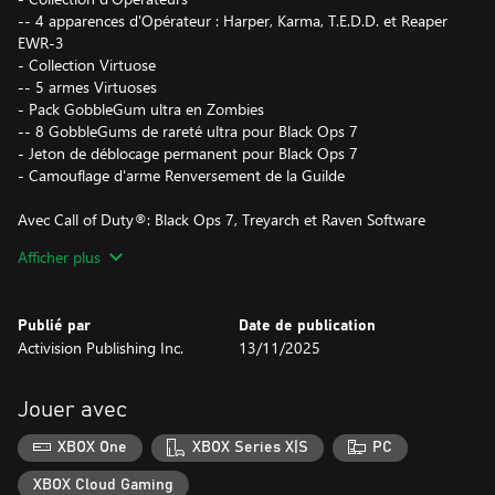
-- 4 apparences d'Opérateur : Harper, Karma, T.E.D.D. et Reaper
EWR-3
- Collection Virtuose
-- 5 armes Virtuoses
- Pack GobbleGum ultra en Zombies
-- 8 GobbleGums de rareté ultra pour Black Ops 7
- Jeton de déblocage permanent pour Black Ops 7
- Camouflage d'arme Renversement de la Guilde
Avec Call of Duty®: Black Ops 7, Treyarch et Raven Software
offrent aux joueurs le Black Ops le plus grandiose jamais réalisé.
Afficher plus
Faites équipe ou lancez-vous en solo dans une campagne coop
innovante qui redéfinit l'expérience Black Ops.
Publié par
Date de publication
Activision Publishing Inc.
13/11/2025
Le mode Multijoueur débarque en trombe avec 16 cartes 6v6 et
deux cartes 20v20 au lancement. Maîtrisez un arsenal à la pointe
de la technologie et surclassez vos adversaires grâce à un
Jouer avec
système élaboré de mouvements omnidirectionnels.
XBOX One
XBOX Series X|S
PC
Dans le légendaire mode Zombies par manches de Treyarch, le
cauchemar débute là où s'arrête la réalité. Piégée au cœur de
XBOX Cloud Gaming