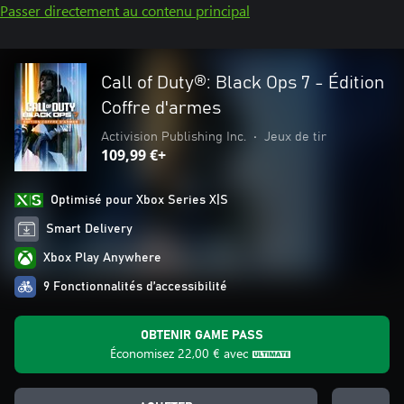
Passer directement au contenu principal
Call of Duty®: Black Ops 7 - Édition
Coffre d'armes
Activision Publishing Inc.
•
Jeux de tir
109,99 €+
Optimisé pour Xbox Series X|S
Smart Delivery
Xbox Play Anywhere
9 Fonctionnalités d’accessibilité
OBTENIR GAME PASS
Économisez
22,00 €
avec