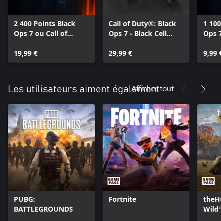
2 400 Points Black
Call of Duty®: Black
1 100
Ops 7 ou Call of
Ops 7 - Black Cell
Ops 7
Duty®: Warzone™
(Saison 5)
Duty
19,99 €
29,99 €
9,99 
Afficher tout
Les utilisateurs aiment également
PUBG:
Fortnite
theHu
BATTLEGROUNDS
Wild