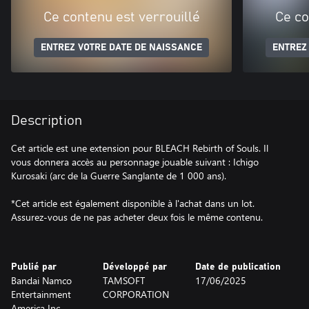
Ce contenu est verrouillé
Ce co
ENTREZ VOTRE DATE DE NAISSANCE
ENTREZ
Description
Cet article est une extension pour BLEACH Rebirth of Souls. Il
vous donnera accès au personnage jouable suivant : Ichigo
Kurosaki (arc de la Guerre Sanglante de 1 000 ans).
*Cet article est également disponible à l'achat dans un lot.
Assurez-vous de ne pas acheter deux fois le même contenu.
Publié par
Développé par
Date de publication
Bandai Namco
TAMSOFT
17/06/2025
Entertainment
CORPORATION
America Inc.