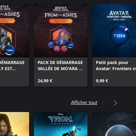
 DÉMARRAGE
PACK DE DÉMARRAGE
Petit pack pour
LY EST
VALLÉE DE MO'ARA –
Avatar: Frontiers o
AKTO –
AVATAR: FRONTIERS
Pandora – 1 050
FRONTIERS
OF PANDORA™
24,99 €
jetons
9,99 €
ORA™
Afficher tout