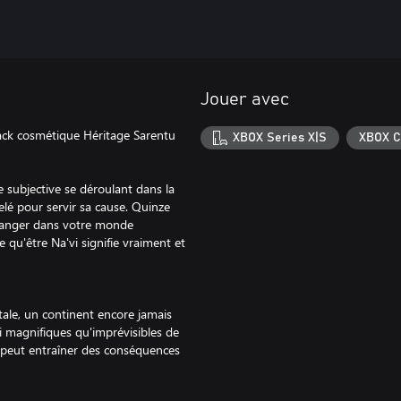
Jouer avec
 pack cosmétique Héritage Sarentu
XBOX Series X|S
XBOX C
 subjective se déroulant dans la
elé pour servir sa cause. Quinze
tranger dans votre monde
e qu'être Na'vi signifie vraiment et
ntale, un continent encore jamais
i magnifiques qu'imprévisibles de
t peut entraîner des conséquences