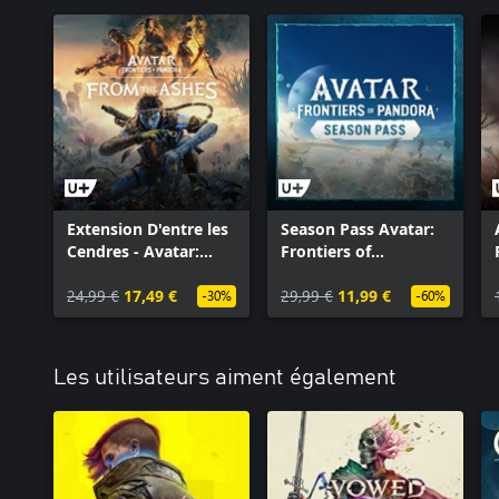
Extension D'entre les
Season Pass Avatar:
Cendres - Avatar:
Frontiers of
Frontiers of
Pandora™
Pandora™
24,99 €
17,49 €
29,99 €
11,99 €
-30%
-60%
Les utilisateurs aiment également