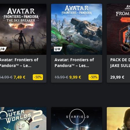
dématérialisé
Season Pass Avatar: Frontiers of Pandora™
Avatar: Frontiers of Pandora™ - Pack Ultimate
Avatar: Frontiers of
Avatar: Frontiers of
PACK DE
Pandora™ – Le
Pandora™ – Les
JAKE SUL
Briseur de ciel
Secrets des
TORUK M
14,99 €
7,49 €
montagnes
19,99 €
9,99 €
AVATAR: 
29,99 €
-50%
-50%
OF PAND