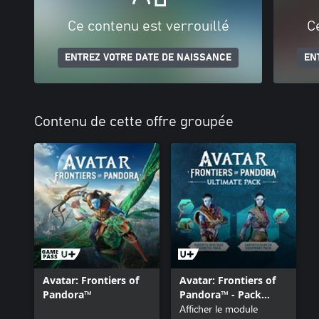
Ce contenu est verrouillé
C
ENTREZ VOTRE DATE DE NAISSANCE
EN
Contenu de cette offre groupée
Avatar: Frontiers of
Avatar: Frontiers of
Pandora™
Pandora™ - Pack
Ultimate
Afficher le module