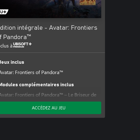
dition intégrale - Avatar: Frontiers
f Pandora™
nclus à
Jeux inclus
Avatar: Frontiers of Pandora™
Modules complémentaires inclus
Avatar: Frontiers of Pandora™ – Le Briseur de
ciel
ACCÉDEZ AU JEU
Avatar: Frontiers of Pandora™ – Les Secrets
des montagnes
Extension D'entre les Cendres - Avatar:
Frontiers of Pandora™
Avatar: Frontiers of Pandora™ - Artbook