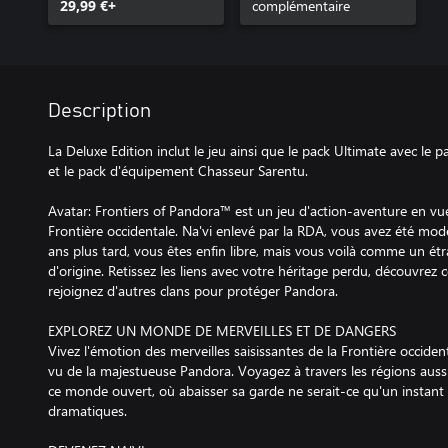
29,99 €+
complémentaire
Description
La Deluxe Edition inclut le jeu ainsi que le pack Ultimate avec le
et le pack d'équipement Chasseur Sarentu.
Avatar: Frontiers of Pandora™ est un jeu d'action-aventure en vue
Frontière occidentale. Na'vi enlevé par la RDA, vous avez été mod
ans plus tard, vous êtes enfin libre, mais vous voilà comme un é
d'origine. Retissez les liens avec votre héritage perdu, découvrez c
rejoignez d'autres clans pour protéger Pandora.
EXPLOREZ UN MONDE DE MERVEILLES ET DE DANGERS
Vivez l'émotion des merveilles saisissantes de la Frontière occide
vu de la majestueuse Pandora. Voyagez à travers les régions auss
ce monde ouvert, où abaisser sa garde ne serait-ce qu'un instan
dramatiques.