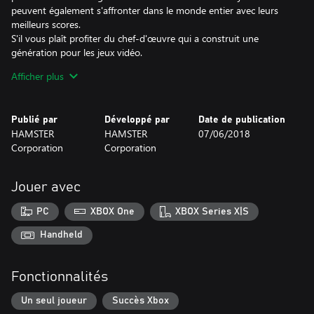
peuvent également s'affronter dans le monde entier avec leurs
meilleurs scores.
S'il vous plaît profiter du chef-d'œuvre qui a construit une
génération pour les jeux vidéo.
Afficher plus
* Ce titre est basé sur la version MVS (NEOGEO for arcades). Il
peut y avoir des différences entre cette version et les versions
pour la console maison NEOGEO et les autres consoles de salon.
Publié par
Développé par
Date de publication
HAMSTER
HAMSTER
07/06/2018
Corporation
Corporation
Jouer avec
PC
XBOX One
XBOX Series X|S
Handheld
Fonctionnalités
Un seul joueur
Succès Xbox