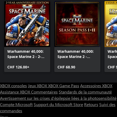
- Héraldique de chapitre d'épaulière gauche
- Lot de couleurs Baal Red
- Marque de la 2e compagnie d'épaulière droite
- Marque de la 1re escouade de grève droite
- Marque de chapitre de grève gauche
- Marque de la 9e escouade de grève gauche
Flesh Tearers
- Héraldique de chapitre d'épaulière gauche
- Lot de couleurs Flesh Tearers Red
Warhammer 40,000:
Warhammer 40,000:
Warh
- Marque de chapitre de soutien rapproché d'épaulière droite
Space Marine 2 - 2-
Space Marine 2 -
Space
- Marque de chapitre de ligne de front d'épaulière droite
Year Anniversary
Season Pass 1 + 2
Year
- Casque Mk X à œil bionique des Blood Angels
Edition
CHF 126.00+
CHF 68.90
Editi
CHF 
XBOX consoles
Jeux XBOX
XBOX Game Pass
Accessoires XBOX
Assistance XBOX
Commentaires
Standards de la communauté
Avertissement sur les crises d’épilepsie liées à la photosensibilité
Compte Microsoft
Support du Microsoft Store
Retours
Suivi des
commandes
Jeux