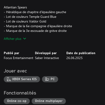
Atlantian Spears
- Héraldique de chapitre d'épaulière gauche
- Lot de couleurs Temple Guard Blue
- Lot de couleurs Valdor Gold
- Marque de la 6e compagnie d'épaulière droite
- Marque de la 3e escouade de grève droite
- Marque de la 5e escouade de grève gauche
Afficher plus
Blood Dragons
- Héraldique de chapitre d'épaulière gauche
Publié par
Développé par
Date de publication
- Lot de couleurs Blood Angels Red
Focus Entertainment
Saber Interactive
26.06.2025
- Marque de la 5e escouade de grève droite
- Marque de la 7e escouade de grève droite
- Casque Mk X à œil bionique
Jouer avec
Flesh Eaters
XBOX Series X|S
PC
- Héraldique de chapitre d'épaulière gauche
- Motif de casque à rayures
- Lot de couleurs Wazdakka Red
Fonctionnalités
- Marque de la 9e escouade de grève droite
- Marque de la 7e escouade de grève gauche
Online co-op
Online multiplayer