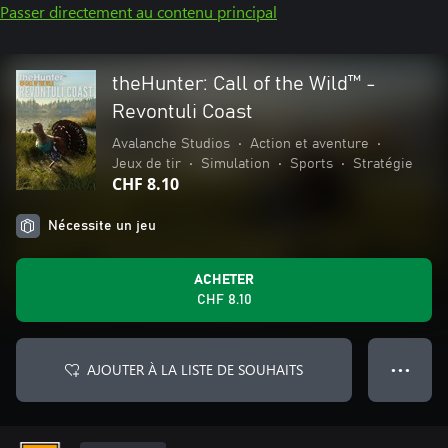
Passer directement au contenu principal
theHunter: Call of the Wild™ -
Revontuli Coast
Avalanche Studios
•
Action et aventure
•
Jeux de tir
•
Simulation
•
Sports
•
Stratégie
CHF 8.10
Nécessite un jeu
ACHETER
CHF 8.10
AJOUTER À LA LISTE DE SOUHAITS
● ● ●