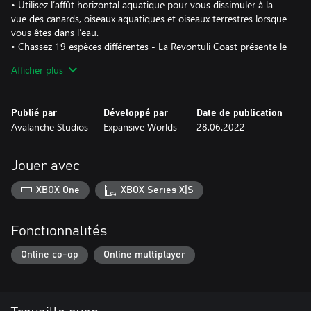
• Utilisez l’affût horizontal aquatique pour vous dissimuler à la
vue des canards, oiseaux aquatiques et oiseaux terrestres lorsque
vous êtes dans l’eau.
• Chassez 19 espèces différentes - La Revontuli Coast présente le
plus grand nombre d’animaux compris dans une réserve à ce jour
Afficher plus
et inclut le retour de grands favoris tels que le tétras lyre, le
grand tétras, l’ours brun, le cerf de Virginie, le chien viverrin et
bien d’autres.
Publié par
Développé par
Date de publication
• Émerveillez-vous devant le spectacle magique des aurores
Avalanche Studios
Expansive Worlds
28.06.2022
boréales éclairant le ciel nocturne.
• Découvrez des sites naturels mémorables dont une grande
grotte de glace, un impressionnant rocher en équilibre et une
Jouer avec
gorge stupéfiante.
• Marchez le long de chemins et sentiers de randonnée balisés
XBOX One
XBOX Series X|S
d’un code couleur durant la journée, puis reposez-vous auprès
d’un feu de camp réconfortant à la tombée de la nuit.
Fonctionnalités
Online co-op
Online multiplayer