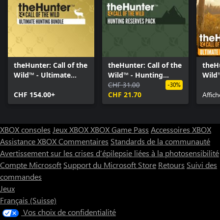
theHunter: Call of the
theHunter: Call of the
theHu
Wild™ - Ultimate
Wild™ - Hunting
Wild
Hunting Bundle
Reserves Pack
CHF 31.00
Hunt
-30%
CHF 154.00+
CHF 21.70
Affich
XBOX consoles
Jeux XBOX
XBOX Game Pass
Accessoires XBOX
Assistance XBOX
Commentaires
Standards de la communauté
Avertissement sur les crises d’épilepsie liées à la photosensibilité
Compte Microsoft
Support du Microsoft Store
Retours
Suivi des
commandes
Jeux
Français (Suisse)
Vos choix de confidentialité