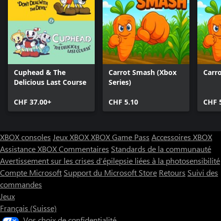
Cuphead & The
Carrot Smash (Xbox
Carr
Delicious Last Course
Series)
CHF 37.00+
CHF 5.10
CHF 
XBOX consoles
Jeux XBOX
XBOX Game Pass
Accessoires XBOX
Assistance XBOX
Commentaires
Standards de la communauté
Avertissement sur les crises d’épilepsie liées à la photosensibilité
Compte Microsoft
Support du Microsoft Store
Retours
Suivi des
commandes
Jeux
Français (Suisse)
Vos choix de confidentialité