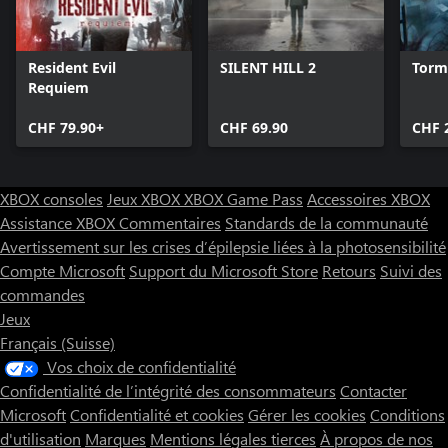
Resident Evil
SILENT HILL 2
Torm
Requiem
CHF 79.90+
CHF 69.90
CHF 
XBOX consoles
Jeux XBOX
XBOX Game Pass
Accessoires XBOX
Assistance XBOX
Commentaires
Standards de la communauté
Avertissement sur les crises d’épilepsie liées à la photosensibilité
Compte Microsoft
Support du Microsoft Store
Retours
Suivi des
commandes
Jeux
Français (Suisse)
Vos choix de confidentialité
Confidentialité de l’intégrité des consommateurs
Contacter
Microsoft
Confidentialité et cookies
Gérer les cookies
Conditions
d'utilisation
Marques
Mentions légales tierces
À propos de nos