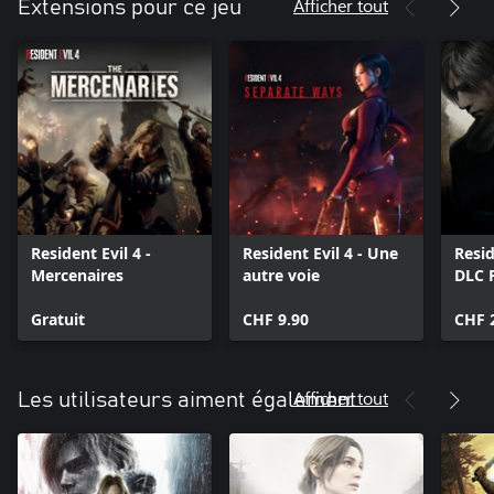
européenne :
Afficher tout
Extensions pour ce jeu
Les informations importantes applicables aux consommateurs
résidant dans l’Union européenne sont disponibles à l’adresse
suivante :https://manual.capcom.com/information-for-eu-
consumers/re4/
Resident Evil 4 -
Resident Evil 4 - Une
Resid
Mercenaires
autre voie
DLC 
Gratuit
CHF 9.90
CHF 
Afficher tout
Les utilisateurs aiment également