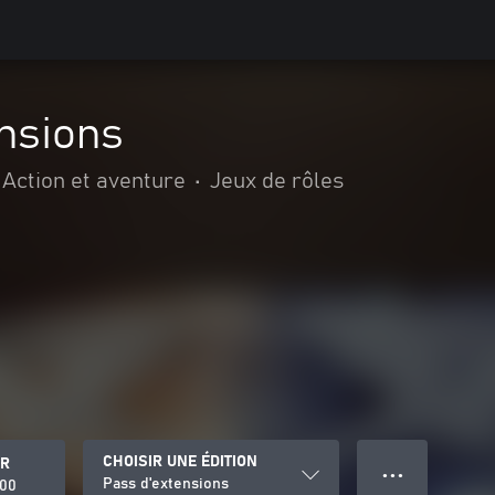
nsions
Action et aventure
•
Jeux de rôles
CHOISIR UNE ÉDITION
ER
● ● ●
Pass d'extensions
.00