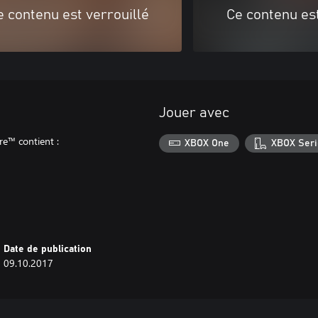
e contenu est verrouillé
Ce contenu est
Jouer avec
re™ contient :
XBOX One
XBOX Seri
Date de publication
09.10.2017