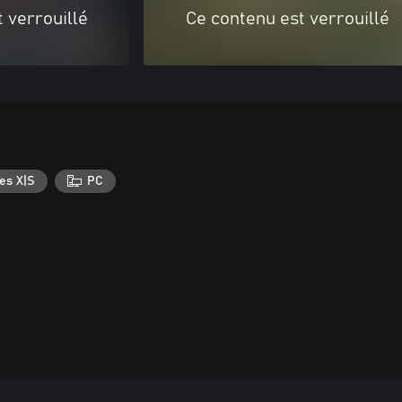
 verrouillé
Ce contenu est verrouillé
es X|S
PC