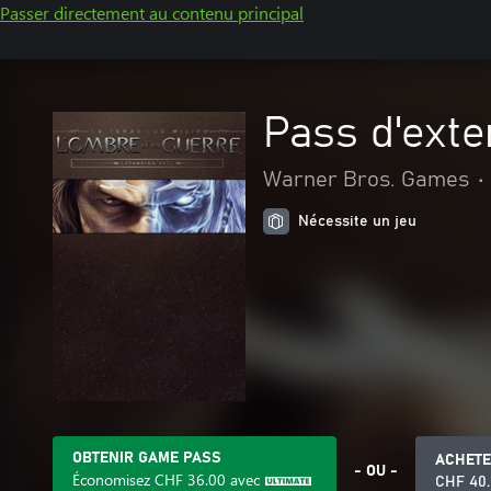
Passer directement au contenu principal
Pass d'exte
Warner Bros. Games
•
Nécessite un jeu
OBTENIR GAME PASS
ACHET
- OU -
Économisez
CHF 36.00
avec
CHF 40