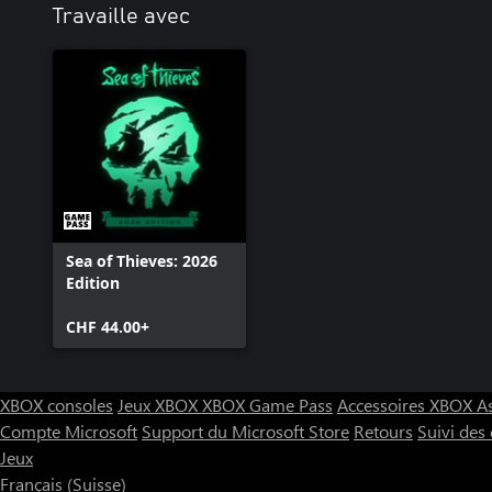
Travaille avec
Sea of Thieves: 2026
Edition
CHF 44.00+
XBOX consoles
Jeux XBOX
XBOX Game Pass
Accessoires XBOX
A
Compte Microsoft
Support du Microsoft Store
Retours
Suivi de
Jeux
Français (Suisse)