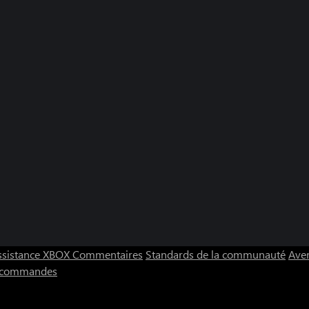
ssistance XBOX
Commentaires
Standards de la communauté
Aver
s commandes