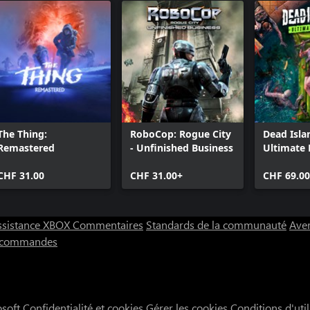
The Thing:
RoboCop: Rogue City
Dead Isla
Remastered
- Unfinished Business
Ultimate 
CHF 31.00
CHF 31.00+
CHF 69.0
ssistance XBOX
Commentaires
Standards de la communauté
Aver
s commandes
osoft
Confidentialité et cookies
Gérer les cookies
Conditions d'util