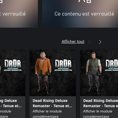
 verrouillé
Ce contenu est verrouillé
Afficher tout
ng Deluxe
Dead Rising Deluxe
Dead Rising Deluxe
- Tenue et
Remaster - Tenue et
Remaster - Tenue e
 Leon S.
 module
musique : Ashley
Afficher le module
musique : Chris
Afficher le module
taire
Graham
complémentaire
Redfield
complémentaire