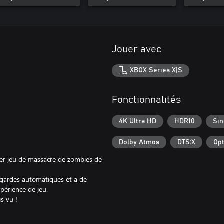
Jouer avec
XBOX Series X|S
Fonctionnalités
4K Ultra HD
HDR10
Sin
Dolby Atmos
DTS:X
Opt
ier jeu de massacre de zombies de
egardes automatiques et a de
périence de jeu.
s vu !