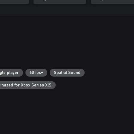
gle player
60 fps+
Spatial Sound
imized for Xbox Series X|S