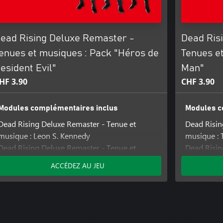
énorme !
les battes de baseball, mais vous
ssent sous la main. Lorsqu'il est
ead Rising Deluxe Remaster -
Dead Ris
n centre commercial à votre
enues et musiques : Pack "Héros de
Tenues e
squez également de rencontrer de
esident Evil"
Man"
nace : les humains ou les zombies
HF 3.90
CHF 3.90
écurité.
Modules complémentaires inclus
Modules c
hoisissant "Changer la musique
Dead Rising Deluxe Remaster - Tenue et
Dead Risin
musique : Leon S. Kennedy
musique : 
Dead Rising Deluxe Remaster - Tenue et
Dead Risin
musique : Ashley Graham
musique : 
ACCÉDEZ AU JEU
Dead Rising Deluxe Remaster - Tenue et
Dead Risin
musique : Chris Redfield
musique :