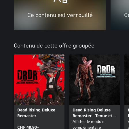
Ce contenu est verrouillé
C
Contenu de cette offre groupée
Dead Rising Deluxe
Dead Rising Deluxe
Remaster
Remaster - Tenue et
musique : Licker
Afficher le module
CHF 48.90+
complémentaire