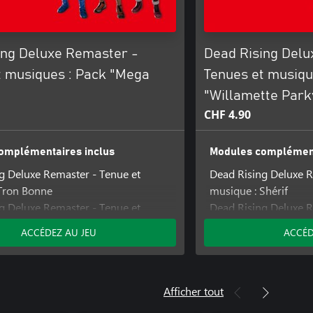
ing Deluxe Remaster -
Dead Rising Delu
t musiques : Pack "Mega
Tenues et musiqu
"Willamette Park
CHF 4.90
omplémentaires inclus
Modules complément
g Deluxe Remaster - Tenue et
Dead Rising Deluxe R
Tron Bonne
musique : Shérif
g Deluxe Remaster - Tenue et
Dead Rising Deluxe R
Lan Hikari
musique : Clown
ACCÉDEZ AU JEU
ACCÉD
g Deluxe Remaster - Tenue et
Dead Rising Deluxe R
 Mega Man
musique : Photograp
Dead Rising Deluxe R
musique : Lapin tueu
Afficher tout