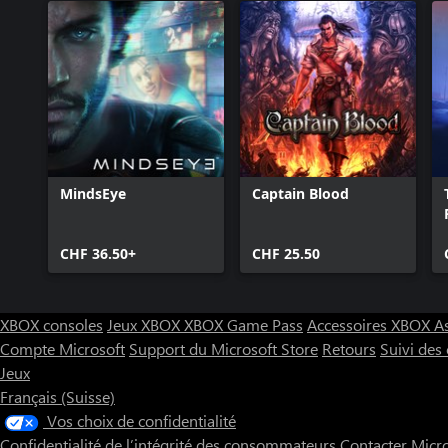
MindsEye
Captain Blood
CHF 36.50+
CHF 25.50
XBOX consoles
Jeux XBOX
XBOX Game Pass
Accessoires XBOX
A
Compte Microsoft
Support du Microsoft Store
Retours
Suivi de
Jeux
Français (Suisse)
Vos choix de confidentialité
Confidentialité de l’intégrité des consommateurs
Contacter Micr