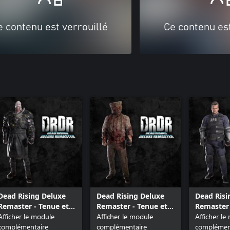
e contenu est verrouillé
Ce contenu est
Dead Rising Deluxe
Dead Rising Deluxe
Dead Risi
Remaster - Tenue et
Remaster - Tenue et
Remaster 
musique : Nemesis
Afficher le module
musique : Villageois à
Afficher le module
musique :
Afficher le
complémentaire
la tronçonneuse
complémentaire
Kennedy
complémen