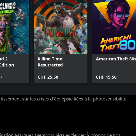
nd 2
Killing Time:
American Theft 80
Edition
Resurrected
0+
CHF 25.50
CHF 15.50
tissement sur les crises d’épilepsie liées à la photosensibilité
isation
Marques
Mentions légales tierces
À propos de nos