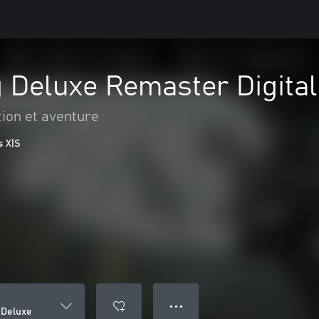
 Deluxe Remaster Digital
tion et aventure
s X|S
● ● ●
 Deluxe