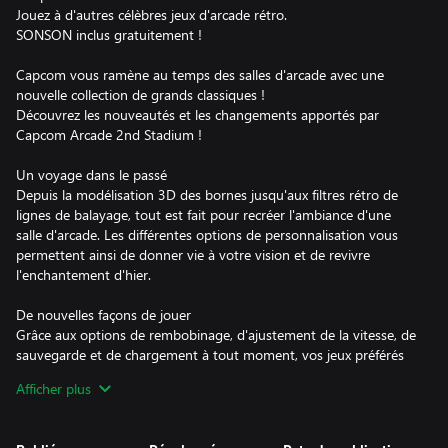
Jouez à d'autres célèbres jeux d'arcade rétro.
SONSON inclus gratuitement !
Capcom vous ramène au temps des salles d'arcade avec une
nouvelle collection de grands classiques !
Découvrez les nouveautés et les changements apportés par
Capcom Arcade 2nd Stadium !
Un voyage dans le passé
Depuis la modélisation 3D des bornes jusqu'aux filtres rétro de
lignes de balayage, tout est fait pour recréer l'ambiance d'une
salle d'arcade. Les différentes options de personnalisation vous
permettent ainsi de donner vie à votre vision et de revivre
l'enchantement d'hier.
De nouvelles façons de jouer
Grâce aux options de rembobinage, d'ajustement de la vitesse, de
sauvegarde et de chargement à tout moment, vos jeux préférés
font peau neuve !
Afficher plus
Tous les titres disposent de classements en ligne, vous pourrez
ainsi vous comparer aux joueurs du monde entier.
Capcom Arcade 2nd Stadium est un savant mélange de jeux