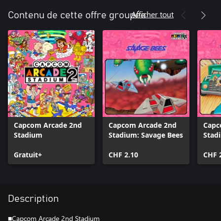
Afficher tout
Contenu de cette offre groupée
Capcom Arcade 2nd
Capcom Arcade 2nd
Capc
Stadium
Stadium: Savage Bees
Stad
Rumb
Gratuit+
CHF 2.10
CHF 
Description
■Capcom Arcade 2nd Stadium