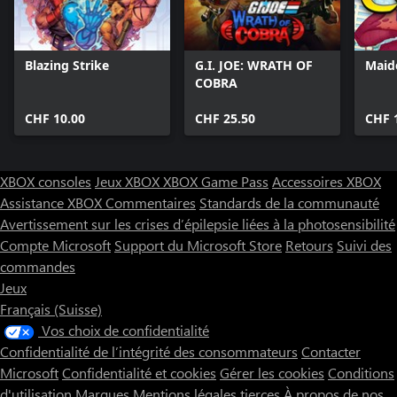
Blazing Strike
G.I. JOE: WRATH OF
Maid
COBRA
CHF 10.00
CHF 25.50
CHF 
XBOX consoles
Jeux XBOX
XBOX Game Pass
Accessoires XBOX
Assistance XBOX
Commentaires
Standards de la communauté
Avertissement sur les crises d’épilepsie liées à la photosensibilité
Compte Microsoft
Support du Microsoft Store
Retours
Suivi des
commandes
Jeux
Français (Suisse)
Vos choix de confidentialité
Confidentialité de l’intégrité des consommateurs
Contacter
Microsoft
Confidentialité et cookies
Gérer les cookies
Conditions
d'utilisation
Marques
Mentions légales tierces
À propos de nos