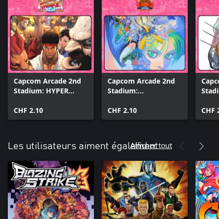
©SEGA
©CAPCOM CO., LTD. 2022 ALL RIGHTS RESERVED.
Capcom Arcade 2nd
Capcom Arcade 2nd
Capc
Stadium: HYPER
Stadium:
Stadi
STREET FIGHTER II -
DARKSTALKERS - The
Fight
The Anniversary
CHF 2.10
Night Warriors -
CHF 2.10
CHF 
Edition -
Afficher tout
Les utilisateurs aiment également