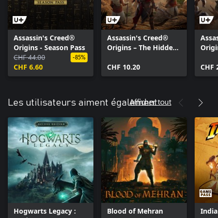
Assassin's Creed®
Assassin's Creed®
Assa
Origins - Season Pass
Origins – The Hidden
Origi
CHF 44.00
Ones
Of t
-85%
CHF 6.60
CHF 10.20
CHF 
Afficher tout
Les utilisateurs aiment également
Hogwarts Legacy :
Blood of Mehran
India