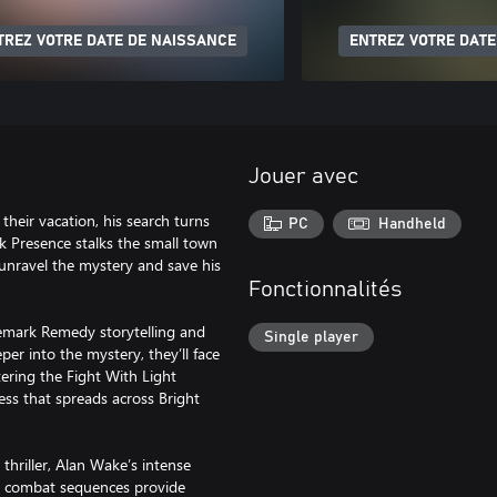
TREZ VOTRE DATE DE NAISSANCE
ENTREZ VOTRE DATE
Jouer avec
their vacation, his search turns
PC
Handheld
k Presence stalks the small town
o unravel the mystery and save his
Fonctionnalités
ademark Remedy storytelling and
Single player
er into the mystery, they’ll face
tering the Fight With Light
ss that spreads across Bright
hriller, Alan Wake’s intense
se combat sequences provide