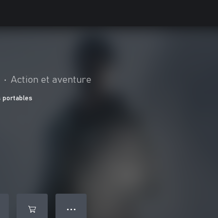
•
Action et aventure
 portables
● ● ●