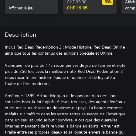
Histoire
CHF 39.90
Rede
Affic
-50%
Afficher le jeu
CHF 19.95
compl
Description
Inclut Red Dead Redemption 2 : Mode Histoire, Red Dead Online,
ainsi que tous les contenus des éditions Spéciale et Ultime.
Vainqueur de plus de 175 récompenses de jeu de l'année et noté
plus de 250 fois avec la meilleure note, Red Dead Redemption 2
nous raconte une histoire épique d'honneur et de loyauté à
l'aube de l'ère moderne.
Amérique, 1899. Arthur Morgan et le gang de Van der Linde
sont des hors-la-loi fugitifs. À leurs trousses, des agents fédéraux
et les meilleurs chasseurs de primes du pays. La bande commet
méfaits sur méfaits dans les vastes terres sauvages de l’Amérique
dans un seul et unique but : survivre. Alors que des querelles
internes menacent de faire voler la bande en éclats, Arthur est
tiraillé entre ses propres idéaux et sa loyauté envers la bande qui