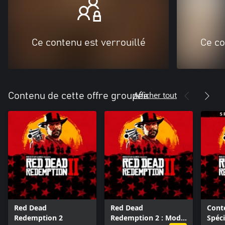
Ce contenu est verrouillé
Ce co
Afficher tout
Contenu de cette offre groupée
Red Dead
Red Dead
Conte
Redemption 2
Redemption 2 : Mode
Spéc