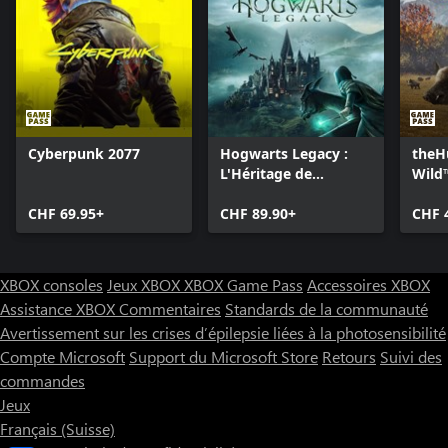
Cyberpunk 2077
Hogwarts Legacy :
theHu
L'Héritage de
Wild
Poudlard : Deluxe
CHF 69.95+
Edition digitale
CHF 89.90+
CHF 
XBOX consoles
Jeux XBOX
XBOX Game Pass
Accessoires XBOX
Assistance XBOX
Commentaires
Standards de la communauté
Avertissement sur les crises d’épilepsie liées à la photosensibilité
Compte Microsoft
Support du Microsoft Store
Retours
Suivi des
commandes
Jeux
Français (Suisse)