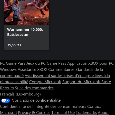
Pour l'humanité
Les membres de l'Adepta Sororitas sont les championnes des
pauvres, des faibles, des sans défense et des sans voix. Les Sœurs
Hospitalières expriment leur amour en soignant les blessures et
Warhammer 40,000:
les maladies des fidèles de l'Empereur. Sur le champ de bataille,
Battlesector
elles ne sont pas moins létales que leurs homologues et
cependant, on les trouve souvent à l'arrière, en train de soigner
39,99 €+
les grandes blessures et de neutraliser les poisons mortels. Elles
renvoient rapidement les blessés les plus graves en première
ligne, et cherchent d'autres moyens de servir et contribuer à la
PC Game Pass
Jeux du PC Game Pass
Application XBOX pour PC
gloire de l'Empereur.
Windows
Assistance XBOX
Commentaires
Standards de la
Commandez les fidèles
communauté
Avertissement sur les crises d’épilepsie liées à la
photosensibilité
Compte Microsoft
Support du Microsoft Store
Pendant que l'Exo-harnais Parangon écrase les ennemis avec son
Retours
Suivi des commandes
énorme lame de guerre, l'Exorcist lance un déluge de missiles
Français (Luxembourg)
autour de lui. Dans le DLC Adepta Sororitas, vous commanderez
15 unités bénies de l'ordre, fin prêtes pour les batailles
Vos choix de confidentialité
d'escarmouche, en multijoueur, de Suprématie planétaire et du
Confidentialité de l’intégrité des consommateurs
Contact
tout nouveau mode Incursion démoniaque.
Microsoft
Privacy & Cookies
Terms of Use
Trademarks
About