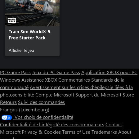
Train Sim World® 5:
Free Starter Pack
Afficher le jeu
PC Game Pass
Jeux du PC Game Pass
Application XBOX pour PC
Windows
Assistance XBOX
Commentaires
Standards de la
communauté
Avertissement sur les crises d’épilepsie liées à la
photosensibilité
Compte Microsoft
Support du Microsoft Store
Retours
Suivi des commandes
Français (Luxembourg)
Vos choix de confidentialité
Confidentialité de l’intégrité des consommateurs
Contact
Microsoft
Privacy & Cookies
Terms of Use
Trademarks
About