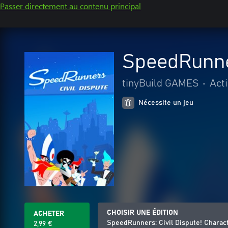
Passer directement au contenu principal
SpeedRunner
tinyBuild GAMES
•
Act
Nécessite un jeu
CHOISIR UNE ÉDITION
ACHETER
SpeedRunners: Civil Dispute! Charac
2,99 €