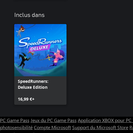
Inclus dans
SpeedRunners:
Deluxe Edition
16,99 €+
PC Game Pass
Jeux du PC Game Pass
Application XBOX pour P
photosensibilité
Compte Microsoft
Support du Microsoft Store
R