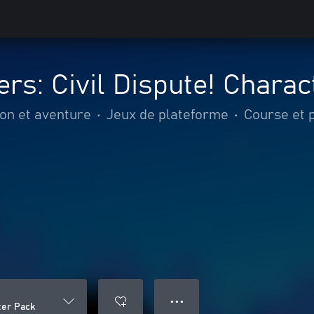
s: Civil Dispute! Charac
ion et aventure
•
Jeux de plateforme
•
Course et 
● ● ●
ter Pack