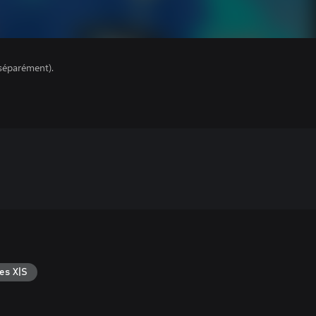
séparément).
es X|S