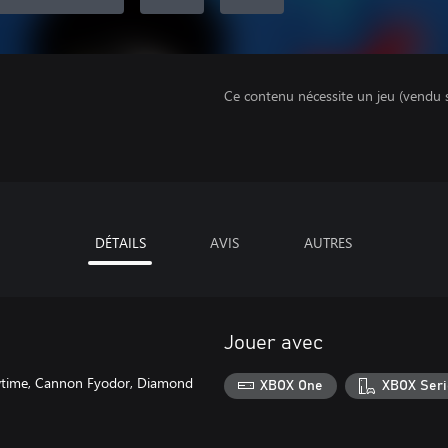
Ce contenu nécessite un jeu (vendu 
DÉTAILS
AVIS
AUTRES
Jouer avec
owtime, Cannon Fyodor, Diamond
XBOX One
XBOX Seri