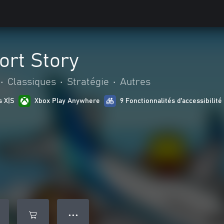
ort Story
•
Classiques
•
Stratégie
•
Autres
s X|S
Xbox Play Anywhere
9 Fonctionnalités d’accessibilité
● ● ●