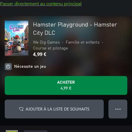
Passer directement au contenu principal
Hamster Playground - Hamster
City DLC
We Dig Games
•
Famille et enfants
•
Course et pilotage
4,99 €
Nécessite un jeu
ACHETER
4,99 €
AJOUTER À LA LISTE DE SOUHAITS
● ● ●