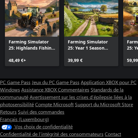
Farming Simulator
Farming Simulator
Farm
25: Highlands Fishing
25: Year 1 Season
25: Y
Edition (PC)
Pass (PC)
48,49 €+
39,99 €
59,99
PC Game Pass
Jeux du PC Game Pass
Application XBOX pour PC
Windows
Assistance XBOX
Commentaires
Standards de la
communauté
Avertissement sur les crises d’épilepsie liées à la
photosensibilité
Compte Microsoft
Support du Microsoft Store
Retours
Suivi des commandes
Français (Luxembourg)
Vos choix de confidentialité
Confidentialité de l’intégrité des consommateurs
Contact