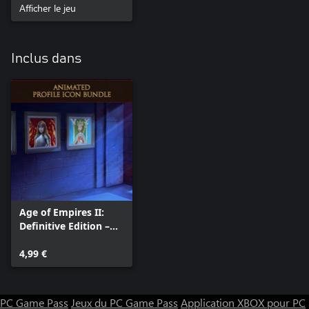
Afficher le jeu
Inclus dans
Age of Empires II:
Definitive Edition –
Lot d'icônes animées
vol. 1
4,99 €
PC Game Pass
Jeux du PC Game Pass
Application XBOX pour PC