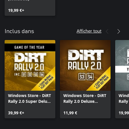
19,99 €+
Afficher tout
Inclus dans
Windows Store - DiRT
Windows Store - DiRT
Wind
Rally 2.0 Super Deluxe
Rally 2.0 Deluxe
Rally
Edition
Content Pack 2.0
Pass
39,99 €+
(Seasons 3 and 4)
11,99 €
19,99