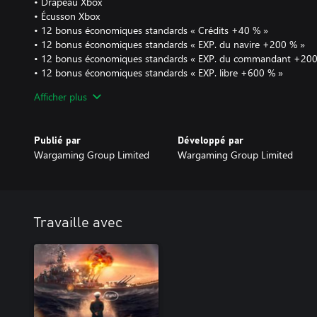
• Drapeau Xbox
• Écusson Xbox
• 12 bonus économiques standards « Crédits +40 % »
• 12 bonus économiques standards « EXP. du navire +200 % »
• 12 bonus économiques standards « EXP. du commandant +200
• 12 bonus économiques standards « EXP. libre +600 % »
• 10 pavillons Charlie Kilo
Afficher plus
• 10 pavillons Victor Lima
• 10 pavillons India X-Ray
• 10 pavillons Sierra Mike
Publié par
Développé par
• 10 pavillons November Foxtrot
Wargaming Group Limited
Wargaming Group Limited
Caractéristiques principales :
• Albany : Bons dégâts, agile, vitesse et portée limitées.
• Vous pouvez installer jusqu'à huit pavillons simultanément sur 
rapporte un bonus de combat différent.
Travaille avec
• Les crédits peuvent être utilisés pour acheter des navires déjà 
l'Arbre techno, ainsi que d'autres objets en jeu.
Les navires premium rapportent davantage de crédits par bataille
maintenance post-bataille réduit. Le réentraînement du commanda
navires.