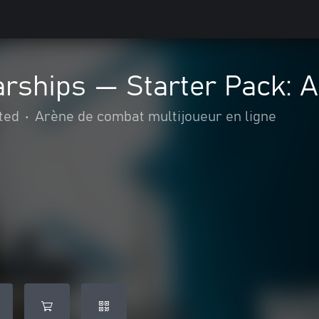
rships — Starter Pack: 
ted
•
Arène de combat multijoueur en ligne