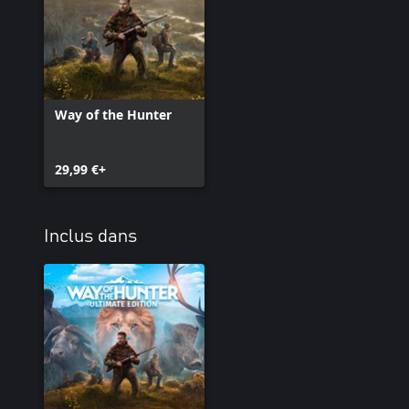
Avec la lunette d'arbalète Bear X Speed, votre cible se matérialise
ultra clair et traité avec de multiples couches et un grossissemen
Way of the Hunter
29,99 €+
Inclus dans