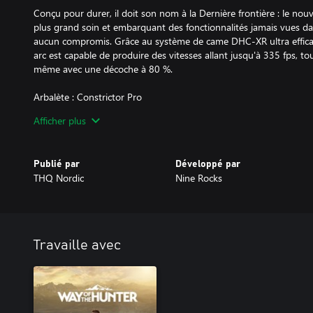
Conçu pour durer, il doit son nom à la Dernière frontière : le no
plus grand soin et embarquant des fonctionnalités jamais vues dan
aucun compromis. Grâce au système de came DHC-XR ultra efficace
arc est capable de produire des vitesses allant jusqu'à 335 fps, tou
même avec une décoche à 80 %.
Arbalète : Constrictor Pro
Afficher plus
La Constrictor Pro, dont l'efficacité n'est plus à démontrer, a été
puissance sur un châssis encore plus compact. Elle mesure seule
environ 30 cm de large non armée, ce qui la rend parfaite pour la 
Publié par
Développé par
THQ Nordic
Nine Rocks
Arc traditionnel : Fred Bear Take Down
Présenté pour la première fois par Fred Bear, il y a plus de 50 an
conception moderne et innovante qui a révolutionné l'industrie du t
long, disponible dans Way of the Hunter, est livré avec la poigné
Travaille avec
horn, qui permet une prise confortable et durable.
Mire : Trophy Ridge Attack Pro
Lunette d'arbalète : Bear X Speed