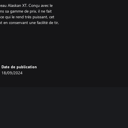
uveau Alaskan XT. Conçu avec le
s sa gamme de prix, il ne fait
 qui le rend très puissant, cet
t en conservant une facilité de tir,
 repensée pour encore plus de
ment 20,64 cm de large armée et
chasse en milieu exigu.
Date de publication
18/09/2024
s, le Bear Take Down était une
ir à l'arc. Cet arc iconique et
e signature de 1969 de style heal