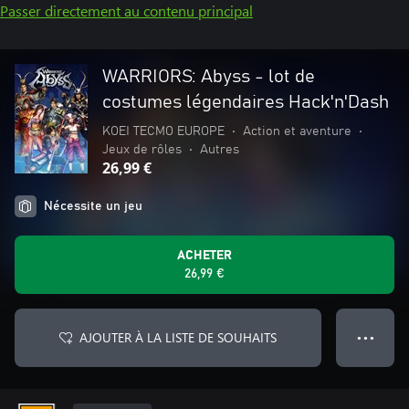
Passer directement au contenu principal
WARRIORS: Abyss - lot de
costumes légendaires Hack'n'Dash
KOEI TECMO EUROPE
•
Action et aventure
•
Jeux de rôles
•
Autres
26,99 €
Nécessite un jeu
ACHETER
26,99 €
AJOUTER À LA LISTE DE SOUHAITS
● ● ●