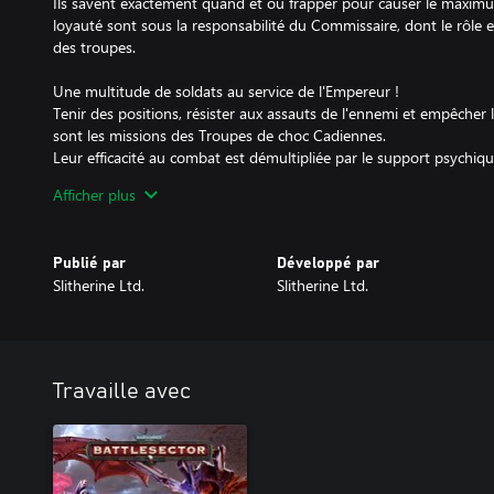
Ils savent exactement quand et où frapper pour causer le maximum
loyauté sont sous la responsabilité du Commissaire, dont le rôle 
des troupes.
Une multitude de soldats au service de l'Empereur !
Tenir des positions, résister aux assauts de l'ennemi et empêcher
sont les missions des Troupes de choc Cadiennes.
Leur efficacité au combat est démultipliée par le support psychiqu
manient de puissantes compétences psychiques capables d'élimin
Afficher plus
forces d'élite de la Garde impériale peuvent toujours compter sur 
spécialisées qui sont souvent équipées d'armes spécialisées et fon
rempart face aux forces ennemies.
Publié par
Développé par
Slitherine Ltd.
Slitherine Ltd.
Le marteau de l'Empereur !
Les agiles Sentinelles blindées sont capables de négocier tous les
qui mettraient en difficulté les engins plus lourds. Elles sont ainsi
par surprise ou de se poster avantageusement sur les hauteurs.
Aucun ennemi n'est en sûreté lorsque le Basilisk est déployé sur 
Travaille avec
Earthshaker lui permet d'envoyer ses obus loin au-dessus du champ
positions ennemies retranchées.
Le char de combat Rogal Dorn n'a aucune difficulté à démolir les 
les lignes de défense de ses alliés.
Ces véhicules blindés colossaux défoncent les défenses ennemies et