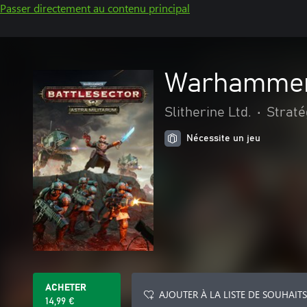
Passer directement au contenu principal
Warhammer 
Slitherine Ltd.
•
Straté
Nécessite un jeu
ACHETER
AJOUTER À LA LISTE DE SOUHAITS
14,99 €