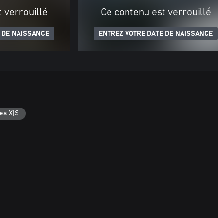
 verrouillé
Ce contenu est verrouillé
 DE NAISSANCE
ENTREZ VOTRE DATE DE NAISSANCE
es X|S