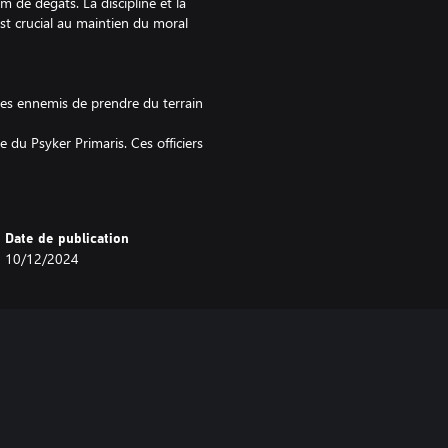
 de dégâts. La discipline et la
est crucial au maintien du moral
 les ennemis de prendre du terrain
e du Psyker Primaris. Ces officiers
er les ennemis en masse. Les
les Kasrkin, des troupes d'assaut
t souvent office de dernier
Date de publication
10/12/2024
 terrains, même les plus accidentés
 capables de prendre l'adversaire
le champ de bataille. Son canon
 de bataille, afin de détruire les
positions ennemies et à sécuriser
 mettent l'infanterie en pièces.