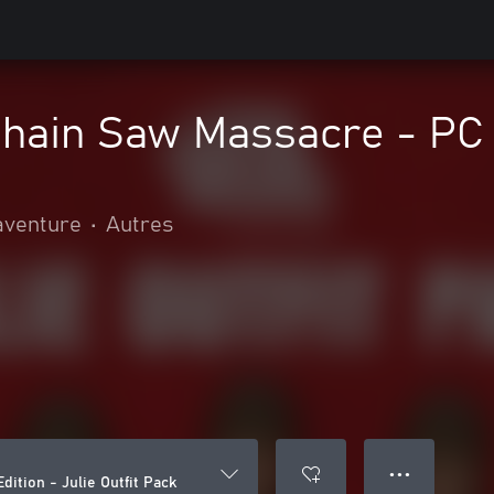
hain Saw Massacre - PC Ed
 aventure
•
Autres
● ● ●
ition - Julie Outfit Pack