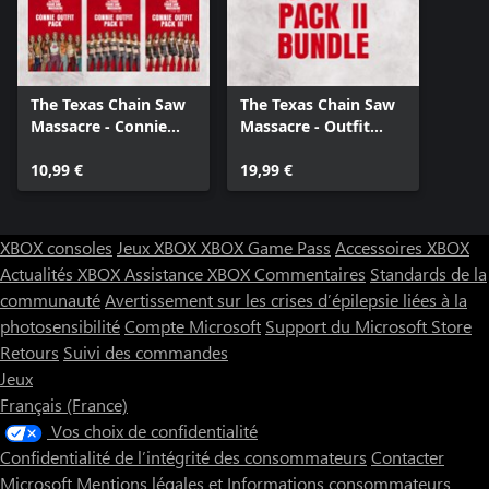
The Texas Chain Saw
The Texas Chain Saw
Massacre - Connie
Massacre - Outfit
Outfits Bundle
Pack Bundle 2
10,99 €
19,99 €
XBOX consoles
Jeux XBOX
XBOX Game Pass
Accessoires XBOX
Actualités XBOX
Assistance XBOX
Commentaires
Standards de la
communauté
Avertissement sur les crises d’épilepsie liées à la
photosensibilité
Compte Microsoft
Support du Microsoft Store
Retours
Suivi des commandes
Jeux
Français (France)
Vos choix de confidentialité
Confidentialité de l’intégrité des consommateurs
Contacter
Microsoft
Mentions légales et Informations consommateurs