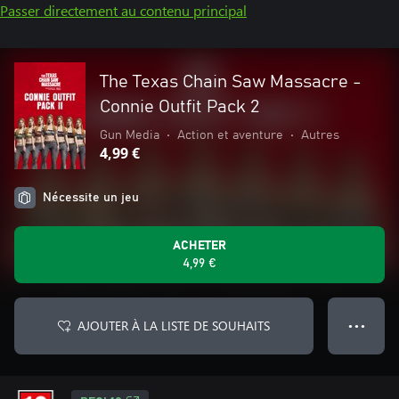
Passer directement au contenu principal
The Texas Chain Saw Massacre -
Connie Outfit Pack 2
Gun Media
•
Action et aventure
•
Autres
4,99 €
Nécessite un jeu
ACHETER
4,99 €
AJOUTER À LA LISTE DE SOUHAITS
● ● ●