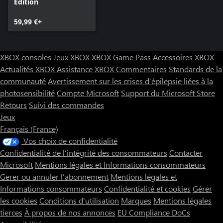
Edition
59,99 €+
XBOX consoles
Jeux XBOX
XBOX Game Pass
Accessoires XBOX
Actualités XBOX
Assistance XBOX
Commentaires
Standards de la
communauté
Avertissement sur les crises d’épilepsie liées à la
photosensibilité
Compte Microsoft
Support du Microsoft Store
Retours
Suivi des commandes
Jeux
Français (France)
Vos choix de confidentialité
Confidentialité de l’intégrité des consommateurs
Contacter
Microsoft
Mentions légales et Informations consommateurs
Gerer ou annuler l’abonnement
Mentions légales et
Informations consommateurs
Confidentialité et cookies
Gérer
les cookies
Conditions d'utilisation
Marques
Mentions légales
tierces
À propos de nos annonces
EU Compliance DoCs