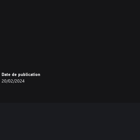
Date de publication
20/02/2024
 scolaire (F).
 membres de votre groupe après
 liste des DLC non récupérés.