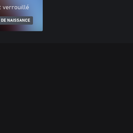
 verrouillé
 DE NAISSANCE