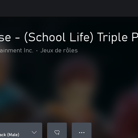
se - (School Life) Triple 
inment Inc.
•
Jeux de rôles
● ● ●
Pack (Male)