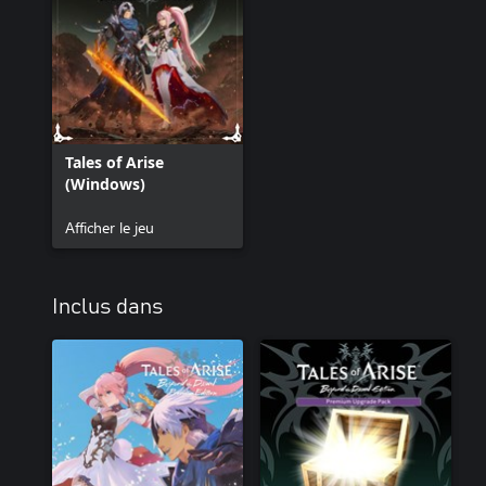
*Les personnages recevront leur titre en même temps que la tenu
permettent d'apprendre des artes spéciaux depuis le panneau de
*Vous pouvez écouter les musiques de combat et configurer celles
depuis le menu Paramètres.
Tales of Arise
(Windows)
Afficher le jeu
Inclus dans