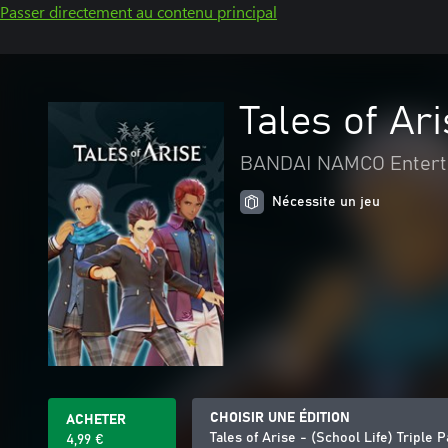
Passer directement au contenu principal
Tales of Ari
BANDAI NAMCO Enterta
Nécessite un jeu
CHOISIR UNE ÉDITION
ACHETER
Tales of Arise - (School Life) Triple 
4,99 €