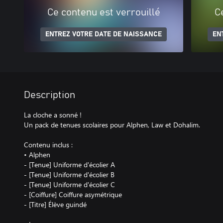
Ce contenu est verrouillé
C
ENTREZ VOTRE DATE DE NAISSANCE
EN
Description
La cloche a sonné !
Un pack de tenues scolaires pour Alphen, Law et Dohalim.
Contenu inclus :
• Alphen
- [Tenue] Uniforme d'écolier A
- [Tenue] Uniforme d'écolier B
- [Tenue] Uniforme d'écolier C
- [Coiffure] Coiffure asymétrique
- [Titre] Élève guindé