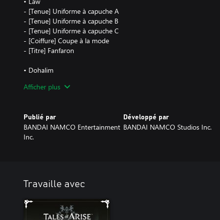
• Law
- [Tenue] Uniforme à capuche A
- [Tenue] Uniforme à capuche B
- [Tenue] Uniforme à capuche C
- [Coiffure] Coupe à la mode
- [Titre] Fanfaron
• Dohalim
- [Tenue] Manteau de proviseur A
Afficher plus
- [Tenue] Manteau de proviseur B
- [Tenue] Manteau de proviseur C
- [Coiffure] Coupe de proviseur
Publié par
Développé par
- [Titre] Principal modèle
BANDAI NAMCO Entertainment
BANDAI NAMCO Studios Inc.
Inc.
• Musique
Musique Vie scolaire (Lucky Road)
*Cette musique est la même que celle incluse avec le Pack triple Vie
• +300 PC
Travaille avec
Objet de progression offrant 300 PC supplémentaires à tous les
l'avoir obtenu depuis la liste des DLC non récupérés.
*Ce contenu sera disponible en jeu après l'avoir obtenu depuis la